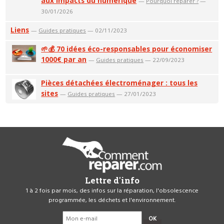
aux impacts du numérique
—
Pourquoi réparer ?
—
30/01/2026
Liens
—
Guides pratiques
— 02/11/2023
🌱💰 70 idées éco-responsables pour économiser
1000€ par an
—
Guides pratiques
— 22/09/2023
Pièces détachées électroménager : tous les
sites
—
Guides pratiques
— 27/01/2023
Lettre d'info
1 à 2 fois par mois, des infos sur la réparation, l'obsolescence
programmée, les déchets et l'environnement.
OK