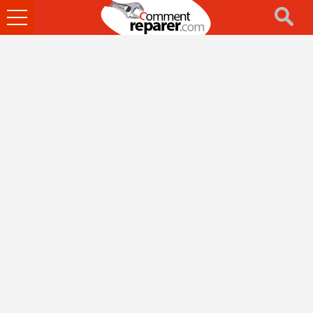
Ouvrir
le
menu