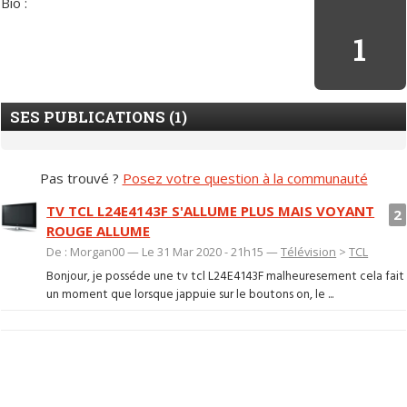
Bio :
1
SES PUBLICATIONS (1)
Pas trouvé ?
Posez votre question à la communauté
TV TCL L24E4143F S'ALLUME PLUS MAIS VOYANT
2
ROUGE ALLUME
De : Morgan00 — Le 31 Mar 2020 - 21h15 —
Télévision
>
TCL
Bonjour, je posséde une tv tcl L24E4143F malheuresement cela fait
un moment que lorsque jappuie sur le boutons on, le ...