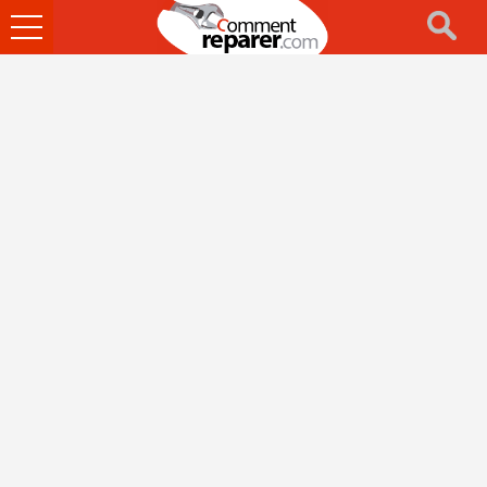
Ouvrir
le
menu