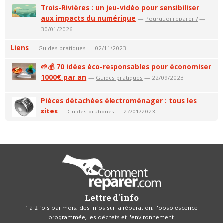
Trois-Rivières : un jeu-vidéo pour sensibiliser
aux impacts du numérique
—
Pourquoi réparer ?
—
30/01/2026
Liens
—
Guides pratiques
— 02/11/2023
🌱💰 70 idées éco-responsables pour économiser
1000€ par an
—
Guides pratiques
— 22/09/2023
Pièces détachées électroménager : tous les
sites
—
Guides pratiques
— 27/01/2023
Lettre d'info
1 à 2 fois par mois, des infos sur la réparation, l'obsolescence
programmée, les déchets et l'environnement.