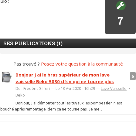
Bio :
7
SES PUBLICATIONS (1)
Pas trouvé ?
Posez votre question à la communauté
Bonjour j ai le bras supérieur de mon lave
6
vaisselle Beko 5830 dfsn qui ne tourne plus
De : Frédéric Silferi — Le 13 Avr 2020 - 16h29 —
Lave-Vaisselle
>
Beko
Bonjour, J ai démonter tout les tuyaux les pompes rien n est
bouché après remontage idem ça ne tourne pas . Je me ...