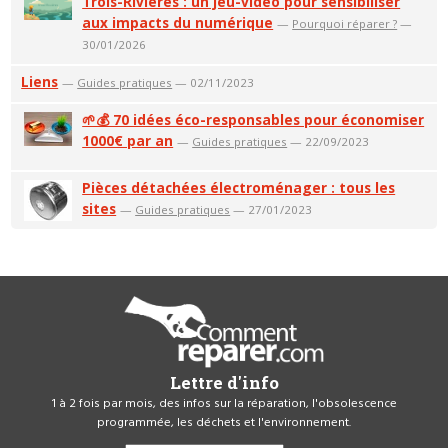
Trois-Rivières : un jeu-vidéo pour sensibiliser
aux impacts du numérique
—
Pourquoi réparer ?
—
30/01/2026
Liens
—
Guides pratiques
— 02/11/2023
🌱💰 70 idées éco-responsables pour économiser
1000€ par an
—
Guides pratiques
— 22/09/2023
Pièces détachées électroménager : tous les
sites
—
Guides pratiques
— 27/01/2023
Lettre d'info
1 à 2 fois par mois, des infos sur la réparation, l'obsolescence
programmée, les déchets et l'environnement.