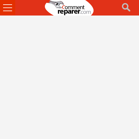
Ouvrir
le
menu