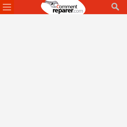
Ouvrir
le
menu