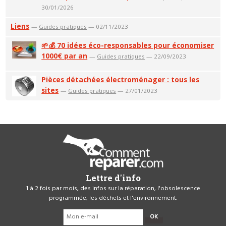
30/01/2026
Liens
—
Guides pratiques
— 02/11/2023
🌱💰 70 idées éco-responsables pour économiser
1000€ par an
—
Guides pratiques
— 22/09/2023
Pièces détachées électroménager : tous les
sites
—
Guides pratiques
— 27/01/2023
Lettre d'info
1 à 2 fois par mois, des infos sur la réparation, l'obsolescence
programmée, les déchets et l'environnement.
OK