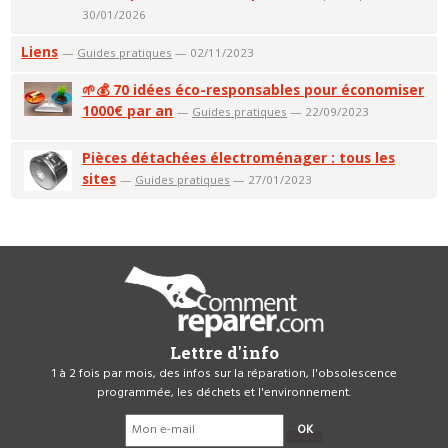
30/01/2026
Liens
—
Guides pratiques
— 02/11/2023
🌱💰 70 idées éco-responsables pour économiser
1000€ par an
—
Guides pratiques
— 22/09/2023
Pièces détachées électroménager : tous les
sites
—
Guides pratiques
— 27/01/2023
Lettre d'info
1 à 2 fois par mois, des infos sur la réparation, l'obsolescence
programmée, les déchets et l'environnement.
OK