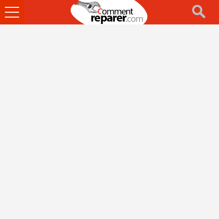
Ouvrir
le
menu