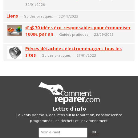
30/01/2026
Liens
—
Guides pratiques
— 02/11/2023
🌱💰 70 idées éco-responsables pour économiser
1000€ par an
—
Guides pratiques
— 22/09/2023
Pièces détachées électroménager : tous les
sites
—
Guides pratiques
— 27/01/2023
Lettre d'info
1 à 2 fois par mois, des infos sur la réparation, l'obsolescence
programmée, les déchets et l'environnement.
OK