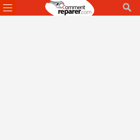
Ouvrir
le
menu