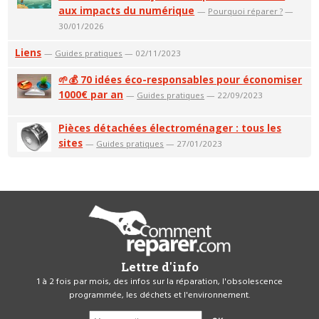
aux impacts du numérique
—
Pourquoi réparer ?
—
30/01/2026
Liens
—
Guides pratiques
— 02/11/2023
🌱💰 70 idées éco-responsables pour économiser
1000€ par an
—
Guides pratiques
— 22/09/2023
Pièces détachées électroménager : tous les
sites
—
Guides pratiques
— 27/01/2023
Lettre d'info
1 à 2 fois par mois, des infos sur la réparation, l'obsolescence
programmée, les déchets et l'environnement.