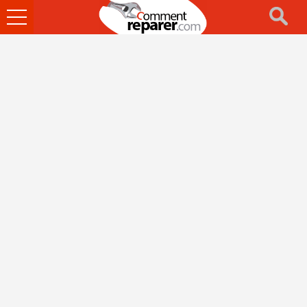
Ouvrir
le
menu