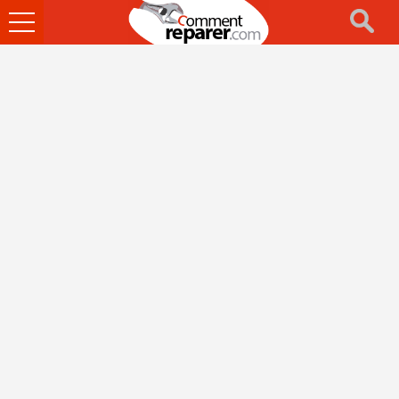
Ouvrir
le
menu