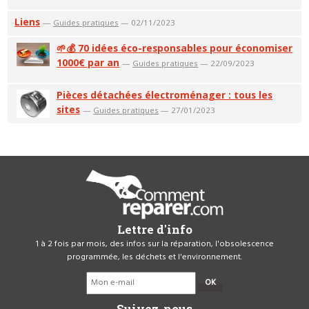
Liens
—
Guides pratiques
— 02/11/2023
🌱💰 70 idées éco-responsables pour économiser
1000€ par an
—
Guides pratiques
— 22/09/2023
Pièces détachées électroménager : tous les
sites
—
Guides pratiques
— 27/01/2023
Lettre d'info
1 à 2 fois par mois, des infos sur la réparation, l'obsolescence
programmée, les déchets et l'environnement.
OK
Suivez-nous