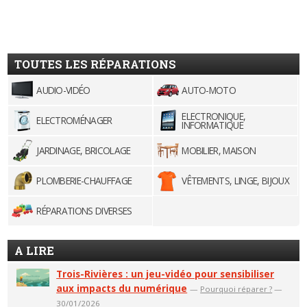
TOUTES LES RÉPARATIONS
AUDIO-VIDÉO
AUTO-MOTO
ELECTRONIQUE,
ELECTROMÉNAGER
INFORMATIQUE
JARDINAGE, BRICOLAGE
MOBILIER, MAISON
PLOMBERIE-CHAUFFAGE
VÊTEMENTS, LINGE, BIJOUX
RÉPARATIONS DIVERSES
A LIRE
Trois-Rivières : un jeu-vidéo pour sensibiliser
aux impacts du numérique
—
Pourquoi réparer ?
—
30/01/2026