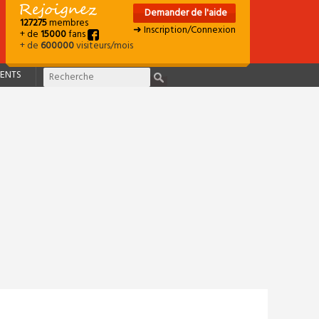
Demander de l'aide
127275
membres
➜ Inscription/Connexion
+ de
15000
fans
+ de
600000
visiteurs/mois
ENTS