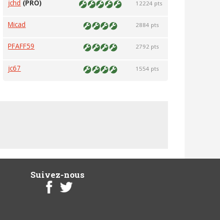
jchd
(PRO)
12224 pts
Micad
2884 pts
PFAFF59
2792 pts
jc67
1554 pts
Suivez-nous