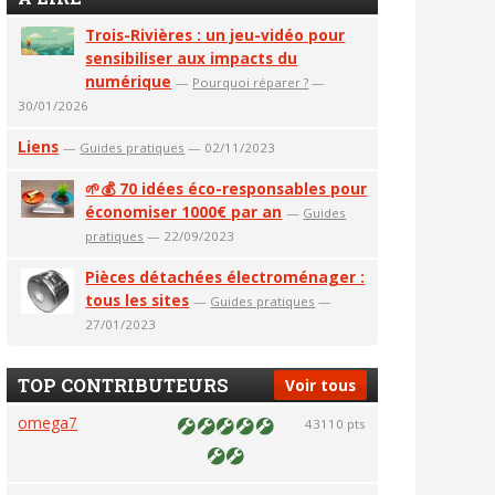
Trois-Rivières : un jeu-vidéo pour
sensibiliser aux impacts du
numérique
—
Pourquoi réparer ?
—
30/01/2026
Liens
—
Guides pratiques
— 02/11/2023
🌱💰 70 idées éco-responsables pour
économiser 1000€ par an
—
Guides
pratiques
— 22/09/2023
Pièces détachées électroménager :
tous les sites
—
Guides pratiques
—
27/01/2023
TOP CONTRIBUTEURS
Voir tous
omega7
43110 pts