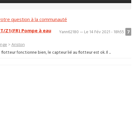
otre question à la communauté
T/Z1(FR) Pompe à eau
7
Yann62180 — Le 14 Fév 2021 - 18h55
inge
>
Ariston
teur fonctionne bien, le capteur lié au flotteur est ok. Il ...