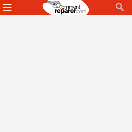
Ouvrir
le
menu