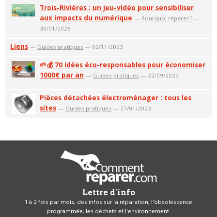
Trois-Rivières : un jeu-vidéo pour sensibiliser
aux impacts du numérique
—
Pourquoi réparer ?
—
30/01/2026
Liens
—
Guides pratiques
— 02/11/2023
🌱💰 70 idées éco-responsables pour économiser
1000€ par an
—
Guides pratiques
— 22/09/2023
Pièces détachées électroménager : tous les
sites
—
Guides pratiques
— 27/01/2023
Lettre d'info
1 à 2 fois par mois, des infos sur la réparation, l'obsolescence
programmée, les déchets et l'environnement.