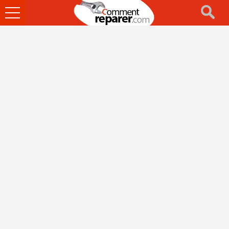
Ouvrir
le
menu