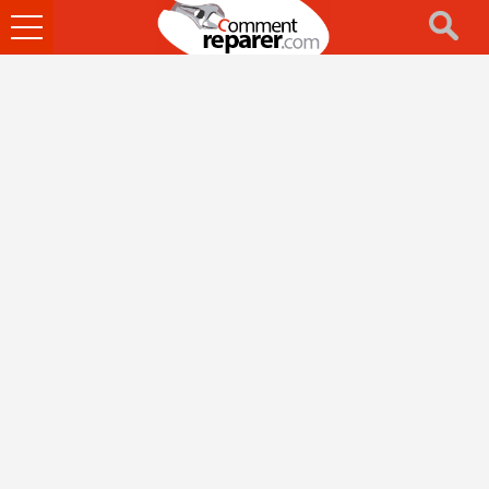
Ouvrir
le
menu