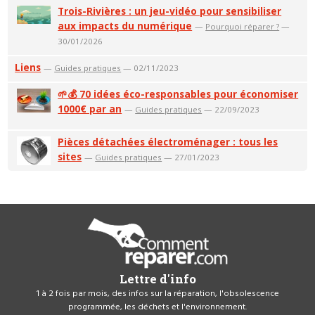
Trois-Rivières : un jeu-vidéo pour sensibiliser
aux impacts du numérique
—
Pourquoi réparer ?
—
30/01/2026
Liens
—
Guides pratiques
— 02/11/2023
🌱💰 70 idées éco-responsables pour économiser
1000€ par an
—
Guides pratiques
— 22/09/2023
Pièces détachées électroménager : tous les
sites
—
Guides pratiques
— 27/01/2023
Lettre d'info
1 à 2 fois par mois, des infos sur la réparation, l'obsolescence
programmée, les déchets et l'environnement.