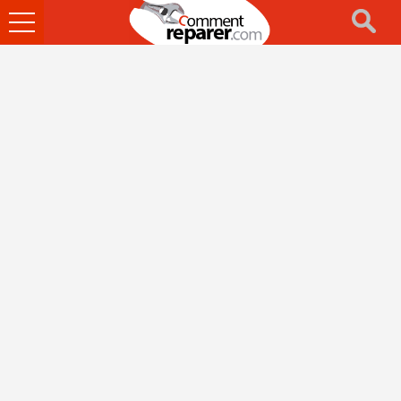
Ouvrir
le
menu