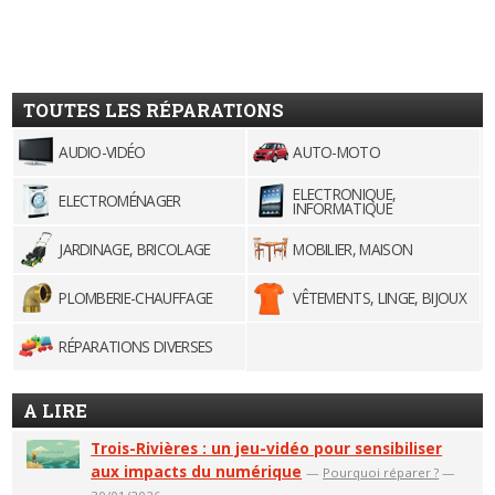
TOUTES LES RÉPARATIONS
AUDIO-VIDÉO
AUTO-MOTO
ELECTRONIQUE,
ELECTROMÉNAGER
INFORMATIQUE
JARDINAGE, BRICOLAGE
MOBILIER, MAISON
PLOMBERIE-CHAUFFAGE
VÊTEMENTS, LINGE, BIJOUX
RÉPARATIONS DIVERSES
A LIRE
Trois-Rivières : un jeu-vidéo pour sensibiliser
aux impacts du numérique
—
Pourquoi réparer ?
—