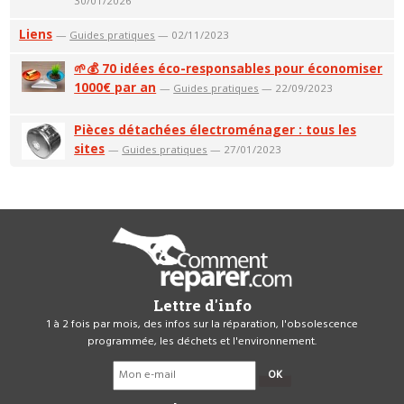
30/01/2026
Liens
—
Guides pratiques
— 02/11/2023
🌱💰 70 idées éco-responsables pour économiser
1000€ par an
—
Guides pratiques
— 22/09/2023
Pièces détachées électroménager : tous les
sites
—
Guides pratiques
— 27/01/2023
Lettre d'info
1 à 2 fois par mois, des infos sur la réparation, l'obsolescence
programmée, les déchets et l'environnement.
OK