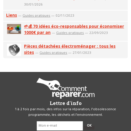
30/01/2026
Liens
—
Guides pratiques
— 02/11/2023
🌱💰 70 idées éco-responsables pour économiser
1000€ par an
—
Guides pratiques
— 22/09/2023
Pièces détachées électroménager : tous les
sites
—
Guides pratiques
— 27/01/2023
Lettre d'info
1 à 2 fois par mois, des infos sur la réparation, l'obsolescence
programmée, les déchets et l'environnement.
OK