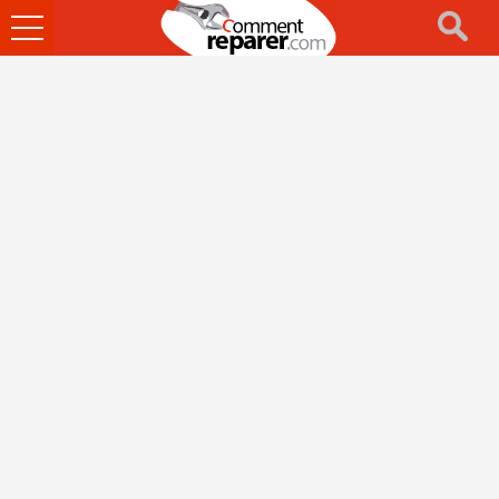
Ouvrir
le
menu