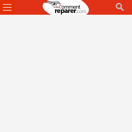
Ouvrir
le
menu