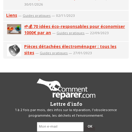
30/01/2026
Liens
—
Guides pratiques
— 02/11/2023
🌱💰 70 idées éco-responsables pour économiser
1000€ par an
—
Guides pratiques
— 22/09/2023
Pièces détachées électroménager : tous les
sites
—
Guides pratiques
— 27/01/2023
Lettre d'info
1 à 2 fois par mois, des infos sur la réparation, l'obsolescence
programmée, les déchets et l'environnement.
OK