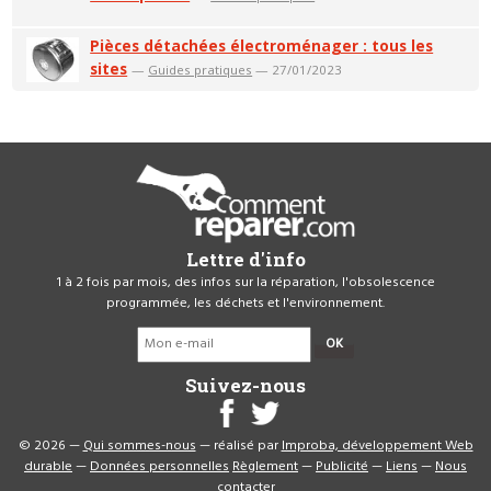
Pièces détachées électroménager : tous les
sites
—
Guides pratiques
— 27/01/2023
Lettre d'info
1 à 2 fois par mois, des infos sur la réparation, l'obsolescence
programmée, les déchets et l'environnement.
OK
Suivez-nous
© 2026 —
Qui sommes-nous
— réalisé par
Improba, développement Web
durable
—
Données personnelles
Règlement
—
Publicité
—
Liens
—
Nous
contacter