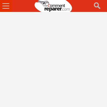
Ouvrir
le
menu