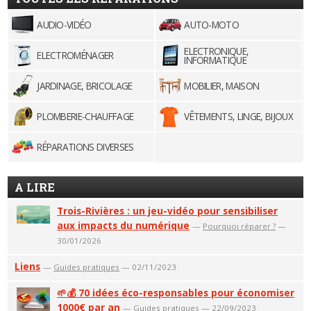
AUDIO-VIDÉO
AUTO-MOTO
ELECTRONIQUE,
ELECTROMÉNAGER
INFORMATIQUE
JARDINAGE, BRICOLAGE
MOBILIER, MAISON
PLOMBERIE-CHAUFFAGE
VÊTEMENTS, LINGE, BIJOUX
RÉPARATIONS DIVERSES
A LIRE
Trois-Rivières : un jeu-vidéo pour sensibiliser
aux impacts du numérique
—
Pourquoi réparer ?
—
30/01/2026
Liens
—
Guides pratiques
— 02/11/2023
🌱💰 70 idées éco-responsables pour économiser
1000€ par an
—
Guides pratiques
— 22/09/2023