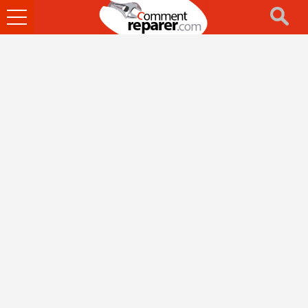
Ouvrir
le
menu