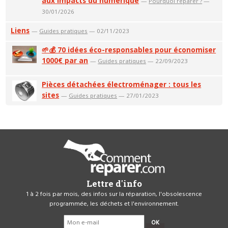
aux impacts du numérique
—
Pourquoi réparer ?
—
30/01/2026
Liens
—
Guides pratiques
— 02/11/2023
🌱💰 70 idées éco-responsables pour économiser
1000€ par an
—
Guides pratiques
— 22/09/2023
Pièces détachées électroménager : tous les
sites
—
Guides pratiques
— 27/01/2023
Lettre d'info
1 à 2 fois par mois, des infos sur la réparation, l'obsolescence
programmée, les déchets et l'environnement.
OK