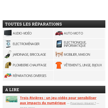
TOUTES LES RÉPARATIONS
AUDIO-VIDÉO
AUTO-MOTO
ELECTRONIQUE,
ELECTROMÉNAGER
INFORMATIQUE
JARDINAGE, BRICOLAGE
MOBILIER, MAISON
PLOMBERIE-CHAUFFAGE
VÊTEMENTS, LINGE, BIJOUX
RÉPARATIONS DIVERSES
A LIRE
Trois-Rivières : un jeu-vidéo pour sensibiliser
aux impacts du numérique
—
Pourquoi réparer ?
—