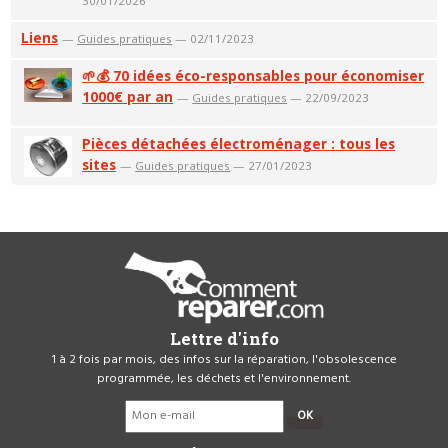
30/01/2026
Liens
—
Guides pratiques
— 02/11/2023
🌱💰 70 idées éco-responsables pour économiser
1000€ par an
—
Guides pratiques
— 22/09/2023
Pièces détachées électroménager : tous les
sites
—
Guides pratiques
— 27/01/2023
Lettre d'info
1 à 2 fois par mois, des infos sur la réparation, l'obsolescence
programmée, les déchets et l'environnement.
OK