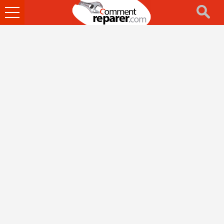
Ouvrir
le
menu