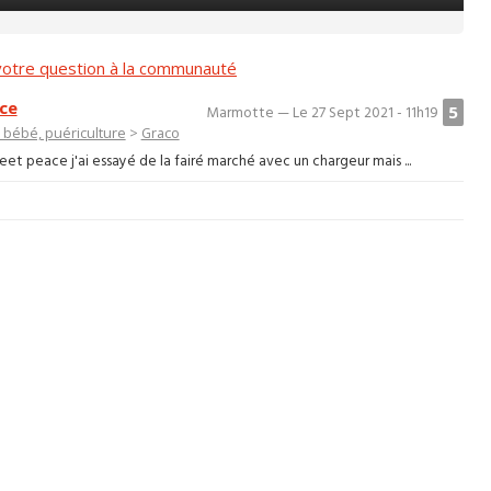
otre question à la communauté
ce
5
Marmotte — Le 27 Sept 2021 - 11h19
bébé, puériculture
>
Graco
et peace j'ai essayé de la fairé marché avec un chargeur mais ...