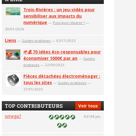
Trois-Rivières : un jeu-vidéo pour
sensibiliser aux impacts du
numérique
—
Pourquoi réparer ?
—
30/01/2026
Liens
—
Guides pratiques
— 02/11/2023
🌱💰 70 idées éco-responsables pour
économiser 1000€ par an
—
Guides
pratiques
— 22/09/2023
Pièces détachées électroménager :
tous les sites
—
Guides pratiques
—
27/01/2023
TOP CONTRIBUTEURS
Voir tous
omega7
43108 pts