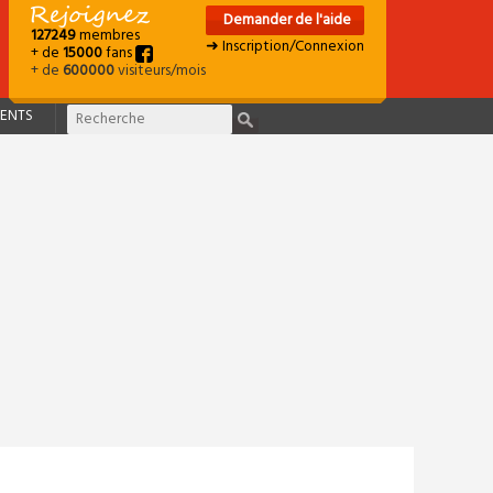
Demander de l'aide
127249
membres
➜ Inscription/Connexion
+ de
15000
fans
+ de
600000
visiteurs/mois
ENTS