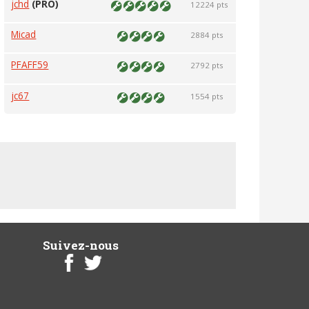
jchd
(PRO)
12224 pts
Micad
2884 pts
PFAFF59
2792 pts
jc67
1554 pts
Suivez-nous