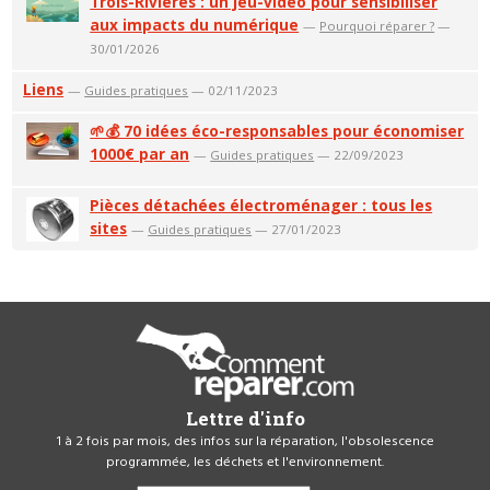
Trois-Rivières : un jeu-vidéo pour sensibiliser
aux impacts du numérique
—
Pourquoi réparer ?
—
30/01/2026
Liens
—
Guides pratiques
— 02/11/2023
🌱💰 70 idées éco-responsables pour économiser
1000€ par an
—
Guides pratiques
— 22/09/2023
Pièces détachées électroménager : tous les
sites
—
Guides pratiques
— 27/01/2023
Lettre d'info
1 à 2 fois par mois, des infos sur la réparation, l'obsolescence
programmée, les déchets et l'environnement.