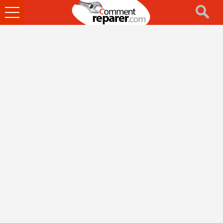
Ouvrir
le
menu