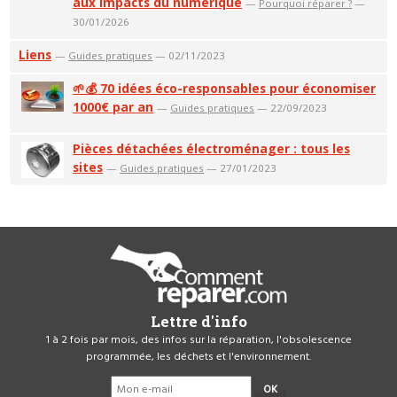
aux impacts du numérique
—
Pourquoi réparer ?
—
30/01/2026
Liens
—
Guides pratiques
— 02/11/2023
🌱💰 70 idées éco-responsables pour économiser
1000€ par an
—
Guides pratiques
— 22/09/2023
Pièces détachées électroménager : tous les
sites
—
Guides pratiques
— 27/01/2023
Lettre d'info
1 à 2 fois par mois, des infos sur la réparation, l'obsolescence
programmée, les déchets et l'environnement.
OK