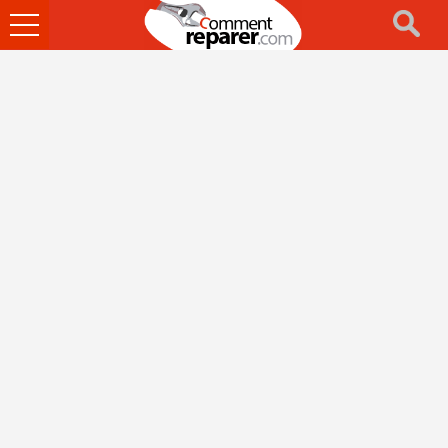
Ouvrir
le
menu