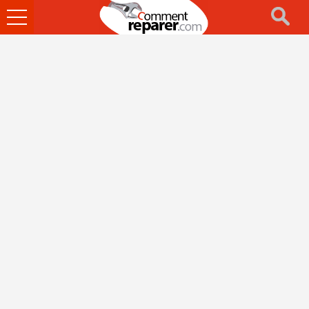
Ouvrir
le
menu