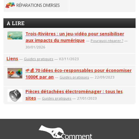
RÉPARATIONS DIVERSES
A LIRE
Trois-Rivières : un jeu-vidéo pour sensibiliser
aux impacts du numérique
—
Pourquoi réparer ?
—
30/01/2026
Liens
—
Guides pratiques
— 02/11/2023
🌱💰 70 idées éco-responsables pour économiser
1000€ par an
—
Guides pratiques
— 22/09/2023
Pièces détachées électroménager : tous les
sites
—
Guides pratiques
— 27/01/2023