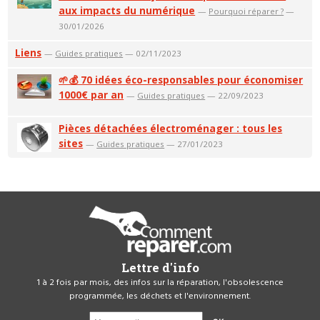
aux impacts du numérique
—
Pourquoi réparer ?
—
30/01/2026
Liens
—
Guides pratiques
— 02/11/2023
🌱💰 70 idées éco-responsables pour économiser
1000€ par an
—
Guides pratiques
— 22/09/2023
Pièces détachées électroménager : tous les
sites
—
Guides pratiques
— 27/01/2023
Lettre d'info
1 à 2 fois par mois, des infos sur la réparation, l'obsolescence
programmée, les déchets et l'environnement.