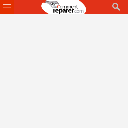
Ouvrir
le
menu