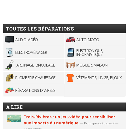
TOUTES LES RÉPARATIONS
AUDIO-VIDÉO
AUTO-MOTO
ELECTRONIQUE,
ELECTROMÉNAGER
INFORMATIQUE
JARDINAGE, BRICOLAGE
MOBILIER, MAISON
PLOMBERIE-CHAUFFAGE
VÊTEMENTS, LINGE, BIJOUX
RÉPARATIONS DIVERSES
A LIRE
Trois-Rivières : un jeu-vidéo pour sensibiliser
aux impacts du numérique
—
Pourquoi réparer ?
—