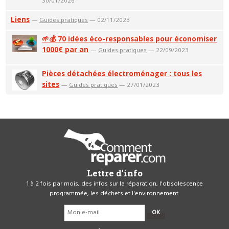
30/01/2026
Liens
—
Guides pratiques
— 02/11/2023
🌱💰 70 idées éco-responsables pour économiser
1000€ par an
—
Guides pratiques
— 22/09/2023
Pièces détachées électroménager : tous les
sites
—
Guides pratiques
— 27/01/2023
Lettre d'info
1 à 2 fois par mois, des infos sur la réparation, l'obsolescence
programmée, les déchets et l'environnement.
OK