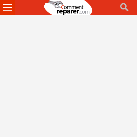
Ouvrir
le
menu