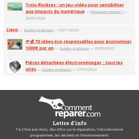
Trois-Rivières : un jeu-vidéo pour sensibiliser
aux impacts du numérique
—
Pourquoi réparer ?
—
30/01/2026
Liens
—
Guides pratiques
— 02/11/2023
🌱💰 70 idées éco-responsables pour économiser
1000€ par an
—
Guides pratiques
— 22/09/2023
Pièces détachées électroménager : tous les
sites
—
Guides pratiques
— 27/01/2023
Lettre d'info
1 à 2 fois par mois, des infos sur la réparation, l'obsolescence
programmée, les déchets et l'environnement.