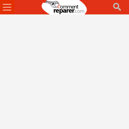
Ouvrir
le
menu