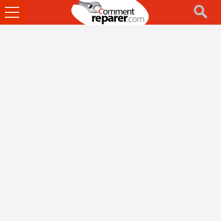
Ouvrir
le
menu