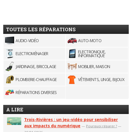
TOUTES LES RÉPARATIONS
AUDIO-VIDÉO
AUTO-MOTO
ELECTRONIQUE,
ELECTROMÉNAGER
INFORMATIQUE
JARDINAGE, BRICOLAGE
MOBILIER, MAISON
PLOMBERIE-CHAUFFAGE
VÊTEMENTS, LINGE, BIJOUX
RÉPARATIONS DIVERSES
A LIRE
Trois-Rivières : un jeu-vidéo pour sensibiliser
aux impacts du numérique
—
Pourquoi réparer ?
—