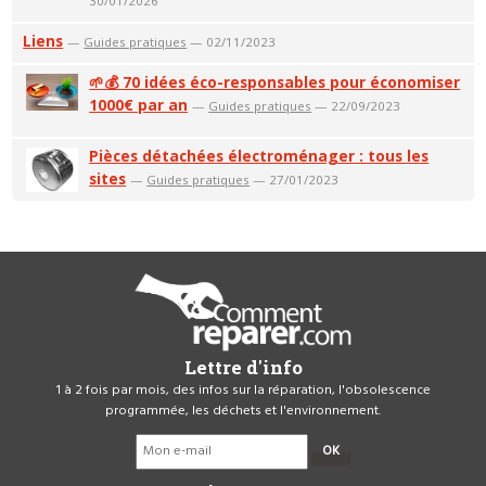
30/01/2026
Liens
—
Guides pratiques
— 02/11/2023
🌱💰 70 idées éco-responsables pour économiser
1000€ par an
—
Guides pratiques
— 22/09/2023
Pièces détachées électroménager : tous les
sites
—
Guides pratiques
— 27/01/2023
Lettre d'info
1 à 2 fois par mois, des infos sur la réparation, l'obsolescence
programmée, les déchets et l'environnement.
OK