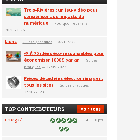
Trois-Rivières : un jeu-vidéo pour
sensibiliser aux impacts du
numérique
—
Pourquoi réparer ?
—
30/01/2026
Liens
—
Guides pratiques
— 02/11/2023
🌱💰 70 idées éco-responsables pour
économiser 1000€ par an
—
Guides
pratiques
— 22/09/2023
Pièces détachées électroménager :
tous les sites
—
Guides pratiques
—
27/01/2023
TOP CONTRIBUTEURS
Voir tous
omega7
43110 pts