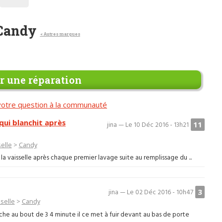
 Candy
< Autres marques
 une réparation
otre question à la communauté
qui blanchit après
11
jina — Le 10 Déc 2016 - 13h21
elle
>
Candy
la vaisselle après chaque premier lavage suite au remplissage du ...
3
jina — Le 02 Déc 2016 - 10h47
selle
>
Candy
che au bout de 3 4 minute il ce met à fuir devant au bas de porte