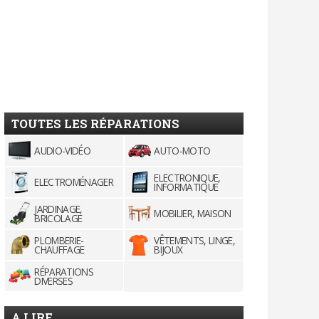
TOUTES LES RÉPARATIONS
AUDIO-VIDÉO
AUTO-MOTO
ELECTRONIQUE,
ELECTROMÉNAGER
INFORMATIQUE
JARDINAGE,
MOBILIER, MAISON
BRICOLAGE
PLOMBERIE-
VÊTEMENTS, LINGE,
CHAUFFAGE
BIJOUX
RÉPARATIONS
DIVERSES
A LIRE