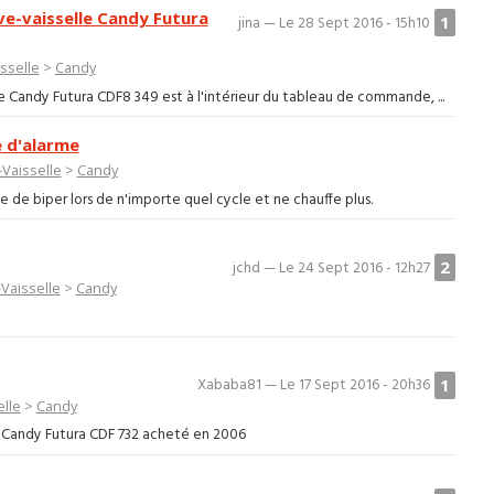
e-vaisselle Candy Futura
1
jina — Le 28 Sept 2016 - 15h10
sselle
>
Candy
 Candy Futura CDF8 349 est à l'intérieur du tableau de commande, ...
e d'alarme
-Vaisselle
>
Candy
 de biper lors de n'importe quel cycle et ne chauffe plus.
2
jchd — Le 24 Sept 2016 - 12h27
Vaisselle
>
Candy
1
Xababa81 — Le 17 Sept 2016 - 20h36
elle
>
Candy
lle Candy Futura CDF 732 acheté en 2006