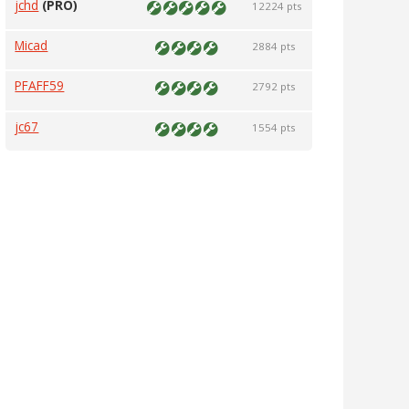
jchd
(PRO)
12224 pts
Micad
2884 pts
PFAFF59
2792 pts
jc67
1554 pts