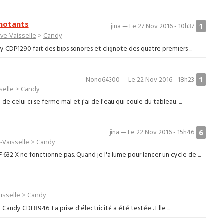
gnotants
1
jina — Le 27 Nov 2016 - 10h37
ve-Vaisselle
>
Candy
 CDP1290 fait des bips sonores et clignote des quatre premiers ...
1
Nono64300 — Le 22 Nov 2016 - 18h23
selle
>
Candy
de celui ci se ferme mal et j'ai de l'eau qui coule du tableau. ...
6
jina — Le 22 Nov 2016 - 15h46
-Vaisselle
>
Candy
 632 X ne fonctionne pas. Quand je l'allume pour lancer un cycle de ...
isselle
>
Candy
u Candy CDF8946. La prise d'électricité a été testée . Elle ...