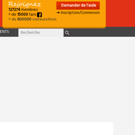
Demander de l'aide
127274
membres
➜ Inscription/Connexion
+ de
15000
fans
+ de
600000
visiteurs/mois
ENTS