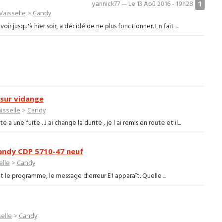
1
yannick77 — Le 13 Aoû 2016 - 19h28
Vaisselle
>
Candy
ir jusqu'à hier soir, a décidé de ne plus fonctionner. En fait ...
 sur vidange
isselle
>
Candy
a une fuite . J ai change la durite , je l ai remis en route et il...
Candy CDP 5710-47 neuf
elle
>
Candy
t le programme, le message d'erreur E1 apparaît. Quelle ...
elle
>
Candy