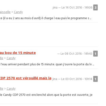
3
jina — Le 14 Oct 2016 - 14h36
aisselle
>
Candy
il a eu 2 ans au mois d avril) il charge l eau puis le programme s ...
 au bou de 15 minute
1
— Le 08 Oct 2016 - 14h43
lle
>
Candy
'eau arriver pendant plus de 15 minute. quan j'ouvre la porte du lv ...
DP 2570 est vérouillé mais la
1
jina — Le 03 Oct 2016 - 10h14
lle
>
Candy
lle Candy CDP 2570 est enclenché alors que la porte est ouverte, je