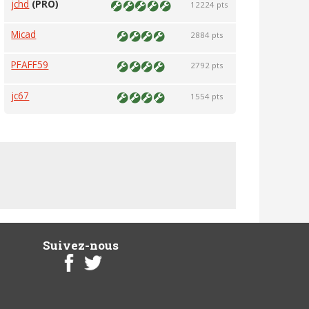
jchd
(PRO)
12224 pts
Micad
2884 pts
PFAFF59
2792 pts
jc67
1554 pts
Suivez-nous