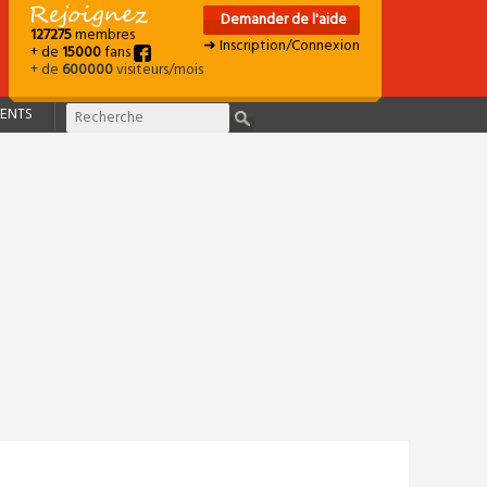
Demander de l'aide
127275
membres
➜ Inscription/Connexion
+ de
15000
fans
+ de
600000
visiteurs/mois
ENTS