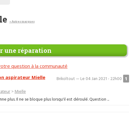
lle
< Autres marques
 une réparation
otre question à la communauté
n aspirateur Mielle
1
Brikoltout — Le 04 Jan 2021 - 22h00
rateur
>
Mielle
 plus. Il ne se bloque plus lorsqu'il est déroulé. Question ...