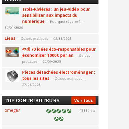
Trois-Rivières : un jeu-vidéo pour
sensibiliser aux impacts du
numérique
—
Pourquoi réparer ?
—
30/01/2026
Liens
—
Guides pratiques
— 02/11/2023
🌱💰 70 idées éco-responsables pour
économiser 1000€ par an
—
Guides
pratiques
— 22/09/2023
Pièces détachées électroménager :
tous les sites
—
Guides pratiques
—
27/01/2023
TOP CONTRIBUTEURS
Voir tous
omega7
43110 pts