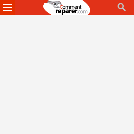
Ouvrir
le
menu