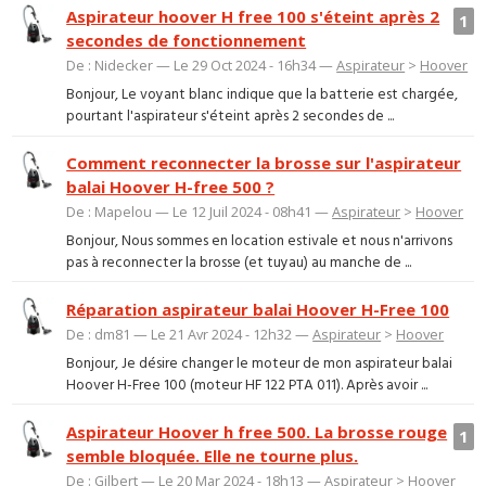
Aspirateur hoover H free 100 s'éteint après 2
1
secondes de fonctionnement
De : Nidecker — Le 29 Oct 2024 - 16h34 —
Aspirateur
>
Hoover
Bonjour, Le voyant blanc indique que la batterie est chargée,
pourtant l'aspirateur s'éteint après 2 secondes de ...
Comment reconnecter la brosse sur l'aspirateur
balai Hoover H-free 500 ?
De : Mapelou — Le 12 Juil 2024 - 08h41 —
Aspirateur
>
Hoover
Bonjour, Nous sommes en location estivale et nous n'arrivons
pas à reconnecter la brosse (et tuyau) au manche de ...
Réparation aspirateur balai Hoover H-Free 100
De : dm81 — Le 21 Avr 2024 - 12h32 —
Aspirateur
>
Hoover
Bonjour, Je désire changer le moteur de mon aspirateur balai
Hoover H-Free 100 (moteur HF 122 PTA 011). Après avoir ...
Aspirateur Hoover h free 500. La brosse rouge
1
semble bloquée. Elle ne tourne plus.
De : Gilbert — Le 20 Mar 2024 - 18h13 —
Aspirateur
>
Hoover