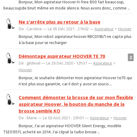
Bonjour, Mon aspirateur Hoover H-free 800 fait beaucoup,
beaucoupde bruit même en mode silence. Nous avons donc, comme ...
Ne s'arrête plus au retour à la base
De : Caroline — Le 05 Déc 2021 - 21h02 —
Aspirateur
>
Hoover
Bonjour, Mon robot aspirateur hoover RBC031B/1 ne capte plus
à la base pour se recharger
Démontage aspirateur HOOVER TE 70
2
De : gildeval — Le 26 Déc 2020 - 12h31 —
Aspirateur
>
Hoover
Bonjour, Je souhaite démonter mon aspirateur Hoover te70 qui
n'est plus sous garantie, car il doit y avoir un soucis ...
Comment démonter la brosse de sur mon flexible
aspirateur Hoover, le bouton du manche de la
brosse semble KO
De : Marie — Le 03 Aoû 2021 - 23h01 —
Aspirateur
>
Hoover
Bonjour, J'ai un aspirateur HOOVER Silent Energy, modèle
TSE013511, acheté en 2014. J'ai clipsé la turbo brosse ...