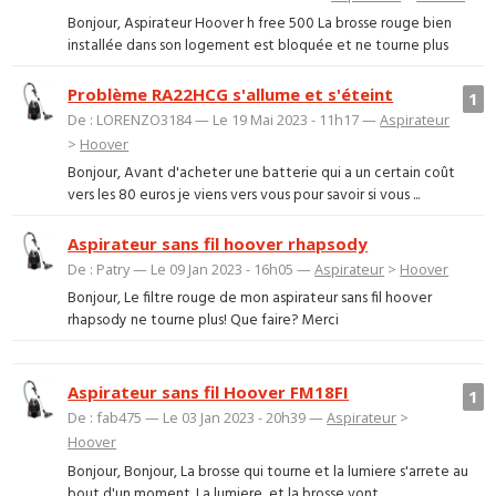
Bonjour, Aspirateur Hoover h free 500 La brosse rouge bien
installée dans son logement est bloquée et ne tourne plus
Problème RA22HCG s'allume et s'éteint
1
De : LORENZO3184 — Le 19 Mai 2023 - 11h17 —
Aspirateur
>
Hoover
Bonjour, Avant d'acheter une batterie qui a un certain coût
vers les 80 euros je viens vers vous pour savoir si vous ...
Aspirateur sans fil hoover rhapsody
De : Patry — Le 09 Jan 2023 - 16h05 —
Aspirateur
>
Hoover
Bonjour, Le filtre rouge de mon aspirateur sans fil hoover
rhapsody ne tourne plus! Que faire? Merci
Aspirateur sans fil Hoover FM18FI
1
De : fab475 — Le 03 Jan 2023 - 20h39 —
Aspirateur
>
Hoover
Bonjour, Bonjour, La brosse qui tourne et la lumiere s'arrete au
bout d'un moment. La lumiere, et la brosse vont ...