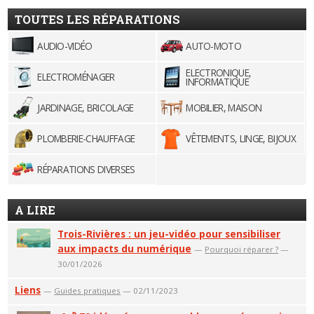
TOUTES LES RÉPARATIONS
AUDIO-VIDÉO
AUTO-MOTO
ELECTRONIQUE,
ELECTROMÉNAGER
INFORMATIQUE
JARDINAGE, BRICOLAGE
MOBILIER, MAISON
PLOMBERIE-CHAUFFAGE
VÊTEMENTS, LINGE, BIJOUX
RÉPARATIONS DIVERSES
A LIRE
Trois-Rivières : un jeu-vidéo pour sensibiliser
aux impacts du numérique
—
Pourquoi réparer ?
—
30/01/2026
Liens
—
Guides pratiques
— 02/11/2023