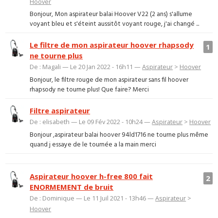
Hoover
Bonjour, Mon aspirateur balai Hoover V22 (2 ans) s'allume
voyant bleu et s'éteint aussitôt voyant rouge, j'ai changé ...
Le filtre de mon aspirateur hoover rhapsody
1
ne tourne plus
De : Magali — Le 20 Jan 2022 - 16h11 —
Aspirateur
>
Hoover
Bonjour, le filtre rouge de mon aspirateur sans fil hoover
rhapsody ne tourne plus! Que faire? Merci
Filtre aspirateur
De : elisabeth — Le 09 Fév 2022 - 10h24 —
Aspirateur
>
Hoover
Bonjour ,aspirateur balai hoover 94ld1716 ne tourne plus même
quand j essaye de le tournée a la main merci
Aspirateur hoover h-free 800 fait
2
ENORMEMENT de bruit
De : Dominique — Le 11 Juil 2021 - 13h46 —
Aspirateur
>
Hoover