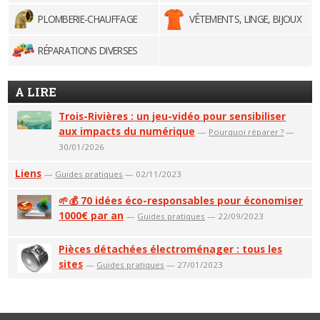
PLOMBERIE-CHAUFFAGE
VÊTEMENTS, LINGE, BIJOUX
RÉPARATIONS DIVERSES
A LIRE
Trois-Rivières : un jeu-vidéo pour sensibiliser
aux impacts du numérique
—
Pourquoi réparer ?
—
30/01/2026
Liens
—
Guides pratiques
— 02/11/2023
🌱💰 70 idées éco-responsables pour économiser
1000€ par an
—
Guides pratiques
— 22/09/2023
Pièces détachées électroménager : tous les
sites
—
Guides pratiques
— 27/01/2023