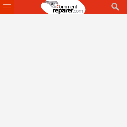
Ouvrir
le
menu