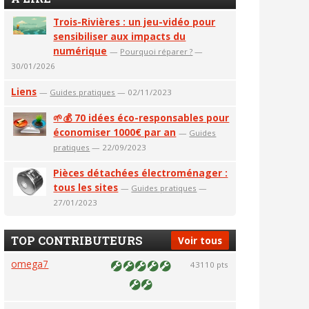
Trois-Rivières : un jeu-vidéo pour
sensibiliser aux impacts du
numérique
—
Pourquoi réparer ?
—
30/01/2026
Liens
—
Guides pratiques
— 02/11/2023
🌱💰 70 idées éco-responsables pour
économiser 1000€ par an
—
Guides
pratiques
— 22/09/2023
Pièces détachées électroménager :
tous les sites
—
Guides pratiques
—
27/01/2023
TOP CONTRIBUTEURS
Voir tous
omega7
43110 pts