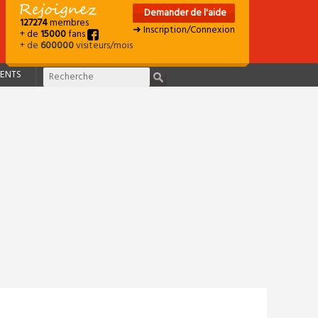
Demander de l'aide
127274
membres
➜ Inscription/Connexion
+ de
15000
fans
+ de
600000
visiteurs/mois
ENTS