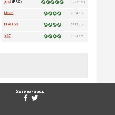
jchd
(PRO)
12224 pts
Micad
2884 pts
PFAFF59
2792 pts
jc67
1554 pts
Suivez-nous