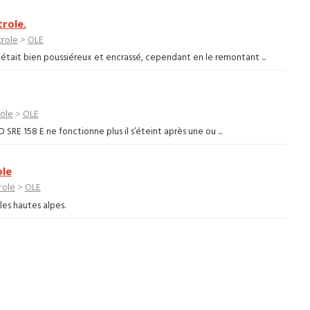
role.
trole
>
OLE
i était bien poussiéreux et encrassé, cependant en le remontant ...
role
>
OLE
 SRE 158 E ne fonctionne plus il s’éteint après une ou ...
ole
role
>
OLE
les hautes alpes.