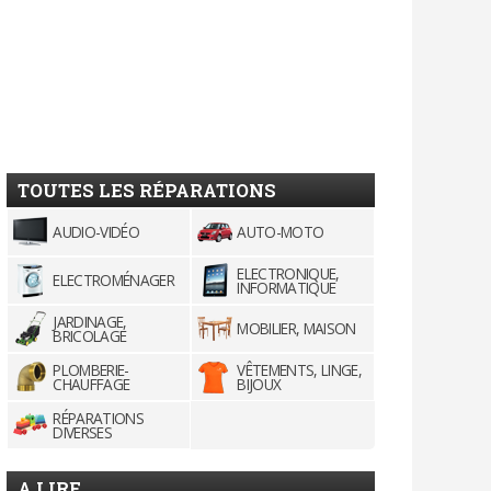
TOUTES LES RÉPARATIONS
AUDIO-VIDÉO
AUTO-MOTO
ELECTRONIQUE,
ELECTROMÉNAGER
INFORMATIQUE
JARDINAGE,
MOBILIER, MAISON
BRICOLAGE
PLOMBERIE-
VÊTEMENTS, LINGE,
CHAUFFAGE
BIJOUX
RÉPARATIONS
DIVERSES
A LIRE