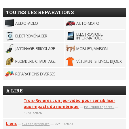
TOUTES LES RÉPARATIONS
AUDIO-VIDÉO
AUTO-MOTO
ELECTRONIQUE,
ELECTROMÉNAGER
INFORMATIQUE
JARDINAGE, BRICOLAGE
MOBILIER, MAISON
PLOMBERIE-CHAUFFAGE
VÊTEMENTS, LINGE, BIJOUX
RÉPARATIONS DIVERSES
A LIRE
Trois-Rivières : un jeu-vidéo pour sensibiliser
aux impacts du numérique
—
Pourquoi réparer ?
—
30/01/2026
Liens
—
Guides pratiques
— 02/11/2023