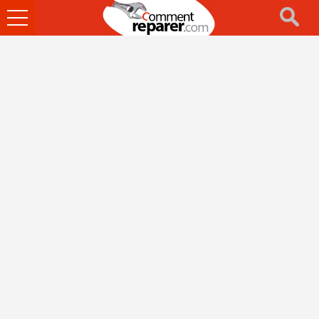
Ouvrir
le
menu