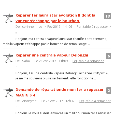
Réparer fer laura star evolution II dont la
13
vapeur s'echappe par le bouchon.
De : corinne — Le 14 Fév 2017 - 14h06 —
Fer, table à repasser
>
-
Bonjour, ma centrale vapeur laura star chauffe correctement,
mais la vapeur s'échappe par le bouchon de remplissage. ...
Réparer une centrale vapeur Délonghi
6
De : Saba — Le 21 Avr 2017 - 11h09 —
Fer, table à repasser
>
-
Bonjour, J'ai une centrale vapeur Délonghi achetée 2011/2012(
je ne me souviens plus exactement) elle fonctionne ...
Demande de réparationde mon fer a repasser
2
MAGIG S 4
De : Anonyme — Le 26 Avr 2017 - 12h32 —
Fer, table à repasser
>
-
Bonjour, je vous ai déjà envoyez un mail pour mon fer a repasser