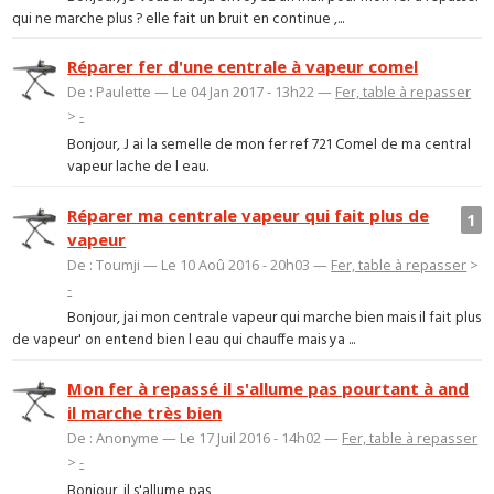
qui ne marche plus ? elle fait un bruit en continue ,...
Réparer fer d'une centrale à vapeur comel
De : Paulette — Le 04 Jan 2017 - 13h22 —
Fer, table à repasser
>
-
Bonjour, J ai la semelle de mon fer ref 721 Comel de ma central
vapeur lache de l eau.
Réparer ma centrale vapeur qui fait plus de
1
vapeur
De : Toumji — Le 10 Aoû 2016 - 20h03 —
Fer, table à repasser
>
-
Bonjour, jai mon centrale vapeur qui marche bien mais il fait plus
de vapeur' on entend bien l eau qui chauffe mais ya ...
Mon fer à repassé il s'allume pas pourtant à and
il marche très bien
De : Anonyme — Le 17 Juil 2016 - 14h02 —
Fer, table à repasser
>
-
Bonjour, il s'allume pas