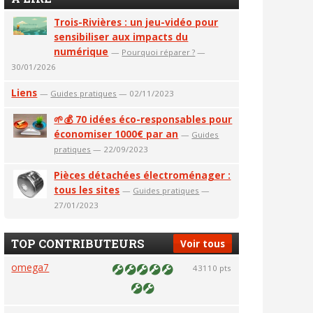
Trois-Rivières : un jeu-vidéo pour
sensibiliser aux impacts du
numérique
—
Pourquoi réparer ?
—
30/01/2026
Liens
—
Guides pratiques
— 02/11/2023
🌱💰 70 idées éco-responsables pour
économiser 1000€ par an
—
Guides
pratiques
— 22/09/2023
Pièces détachées électroménager :
tous les sites
—
Guides pratiques
—
27/01/2023
TOP CONTRIBUTEURS
Voir tous
omega7
43110 pts