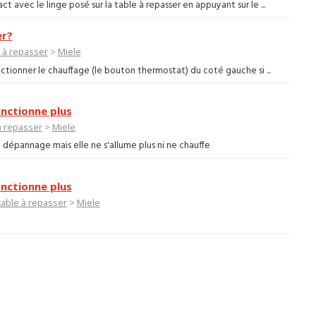
t avec le linge posé sur la table à repasser en appuyant sur le ...
er?
e à repasser
>
Miele
ctionner le chauffage (le bouton thermostat) du coté gauche si ...
onctionne plus
 à repasser
>
Miele
 dépannage mais elle ne s'allume plus ni ne chauffe
onctionne plus
 table à repasser
>
Miele