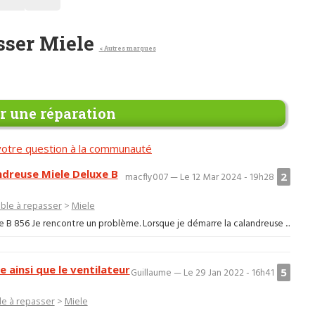
asser Miele
< Autres marques
 une réparation
otre question à la communauté
ndreuse Miele Deluxe B
2
macfly007 — Le 12 Mar 2024 - 19h28
able à repasser
>
Miele
B 856 Je rencontre un problème. Lorsque je démarre la calandreuse ...
e ainsi que le ventilateur
5
Guillaume — Le 29 Jan 2022 - 16h41
ble à repasser
>
Miele