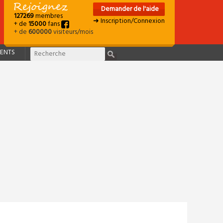
Demander de l'aide
127269
membres
➜ Inscription/Connexion
+ de
15000
fans
+ de
600000
visiteurs/mois
ENTS