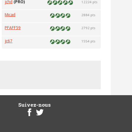
jchd
(PRO)
12224 pts
Micad
2884 pts
PFAFF59
2792 pts
jc67
1554 pts
Suivez-nous