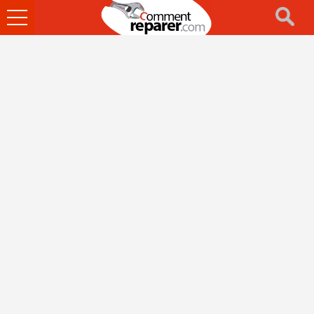
Ouvrir
le
menu