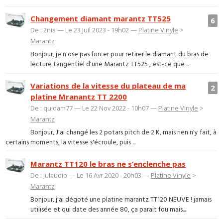
Changement diamant marantz TT525
6
De : 2nis — Le 23 Juil 2023 - 19h02 —
Platine Vinyle
>
Marantz
Bonjour, je n'ose pas forcer pour retirer le diamant du bras de
lecture tangentiel d'une Marantz TT525 , est-ce que ...
Variations de la vitesse du plateau de ma
2
platine Mranantz TT 2200
De : quidam77 — Le 22 Nov 2022 - 10h07 —
Platine Vinyle
>
Marantz
Bonjour, J'ai changé les 2 potars pitch de 2 K, mais rien n'y fait, à
certains moments, la vitesse s'écroule, puis ...
Marantz TT120 le bras ne s’enclenche pas
De : Julaudio — Le 16 Avr 2020 - 20h03 —
Platine Vinyle
>
Marantz
Bonjour, j'ai dégoté une platine marantz TT120 NEUVE ! jamais
utilisée et qui date des année 80, ça parait fou mais...