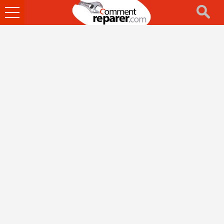
Ouvrir
le
menu