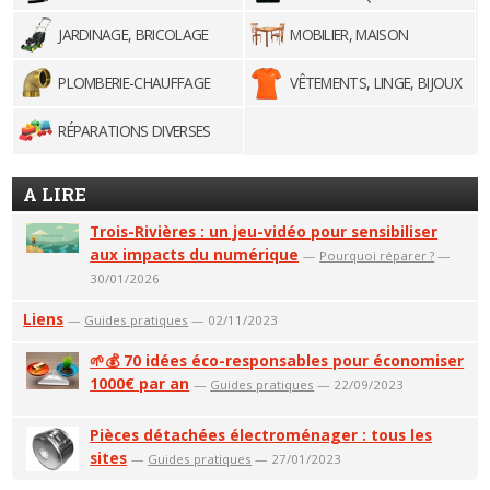
JARDINAGE, BRICOLAGE
MOBILIER, MAISON
PLOMBERIE-CHAUFFAGE
VÊTEMENTS, LINGE, BIJOUX
RÉPARATIONS DIVERSES
A LIRE
Trois-Rivières : un jeu-vidéo pour sensibiliser
aux impacts du numérique
—
Pourquoi réparer ?
—
30/01/2026
Liens
—
Guides pratiques
— 02/11/2023
🌱💰 70 idées éco-responsables pour économiser
1000€ par an
—
Guides pratiques
— 22/09/2023
Pièces détachées électroménager : tous les
sites
—
Guides pratiques
— 27/01/2023