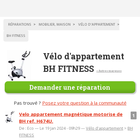
RÉPARATIONS
MOBILIER, MAISON
VÉLO D'APPARTEMENT
BH FITNESS
Vélo d'appartement
BH FITNESS
< Autres marques
Demander une réparation
Pas trouvé ?
Posez votre question à la communauté
Velo appartement magnétique motorise de
1
BH ref. H674U.
De : Eco — Le 19 Jan 2024 - 09h29 —
Vélo d'appartement
>
BH
FITNESS