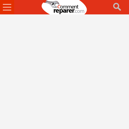
Ouvrir
le
menu