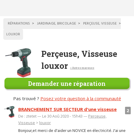
RÉPARATIONS
JARDINAGE, BRICOLAGE
PERÇEUSE, VISSEUSE
LOUXOR
Perçeuse, Visseuse
louxor
< Autres marques
Demander une réparation
Pas trouvé ?
Posez votre question à la communauté
BRANCHEMENT SUR SECTEUR d'une visseuse
2
De : ztetet — Le 30 Aoû 2020 - 15h43 —
Perçeuse,
Visseuse
>
louxor
Bonjour,et merci de d'aider un NOVICE en électricité. J'ai une