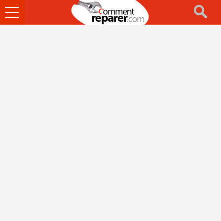
Ouvrir
le
menu