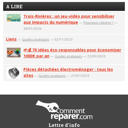
A LIRE
Trois-Rivières : un jeu-vidéo pour sensibiliser
aux impacts du numérique
—
Pourquoi réparer ?
—
30/01/2026
Liens
—
Guides pratiques
— 02/11/2023
🌱💰 70 idées éco-responsables pour économiser
1000€ par an
—
Guides pratiques
— 22/09/2023
Pièces détachées électroménager : tous les
sites
—
Guides pratiques
— 27/01/2023
Lettre d'info