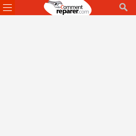
Ouvrir
le
menu