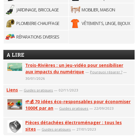
JARDINAGE, BRICOLAGE
MOBILIER, MAISON
PLOMBERIE-CHAUFFAGE
VÊTEMENTS, LINGE, BIJOUX
RÉPARATIONS DIVERSES
A LIRE
Trois-Rivières : un jeu-vidéo pour sensibiliser
aux impacts du numérique
—
Pourquoi réparer ?
—
30/01/2026
Liens
—
Guides pratiques
— 02/11/2023
🌱💰 70 idées éco-responsables pour économiser
1000€ par an
—
Guides pratiques
— 22/09/2023
Pièces détachées électroménager : tous les
sites
—
Guides pratiques
— 27/01/2023