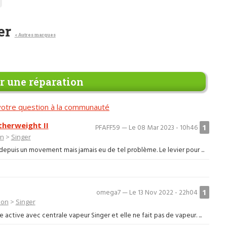
er
< Autres marques
 une réparation
otre question à la communauté
therweight II
1
PFAFF59 — Le 08 Mar 2023 - 10h46
on
>
Singer
 depuis un movement mais jamais eu de tel problème. Le levier pour ...
1
omega7 — Le 13 Nov 2022 - 22h04
ion
>
Singer
 active avec centrale vapeur Singer et elle ne fait pas de vapeur. ...