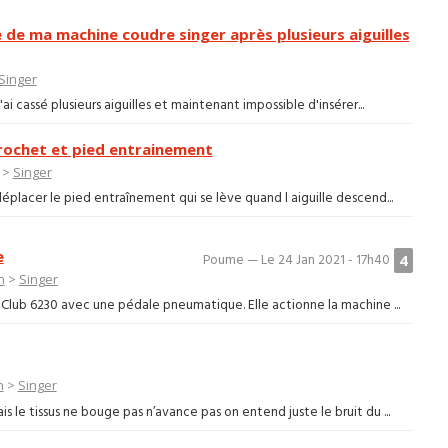
le de ma machine coudre singer après plusieurs aiguilles
Singer
'ai cassé plusieurs aiguilles et maintenant impossible d'insérer...
rochet et pied entrainement
>
Singer
déplacer le pied entraînement qui se lève quand l aiguille descend...
e
4
Poume — Le 24 Jan 2021 - 17h40
n
>
Singer
r Club 6230 avec une pédale pneumatique. Elle actionne la machine ...
n
>
Singer
 le tissus ne bouge pas n’avance pas on entend juste le bruit du ...