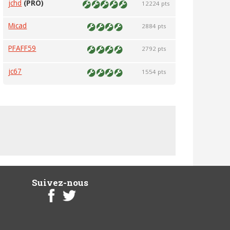
jchd
(PRO)
12224 pts
Micad
2884 pts
PFAFF59
2792 pts
jc67
1554 pts
Suivez-nous