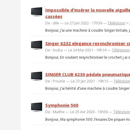
Impossible d'insérer la nouvelle aiguil
cassées
De : dile — Le 27 Jan 2022 - 17h39 —
Télévision
>
Bonjour, j'ai une machine à coudre Singer Initiale, j
Singer 6232 elegance resynchroniser c
De : louba — Le 24 Mai 2021 - 19h19 —
Télévision
Bonjour, En voulant resynchroniser le crochet j ai 
SINGER CLUB 6230 pédale pneumatiqu
De : Poume — Le 23 Jan 2021 - 19h13 —
Télévisio
Bonjour, j'ai hérité d'une machine à coudre Singe
Symphonie 500
De : Maithe — Le 25 Avr 2020 - 13h56 —
Télévisio
Bonjour, Ma symphonie 500 J’essaies De piquer mais