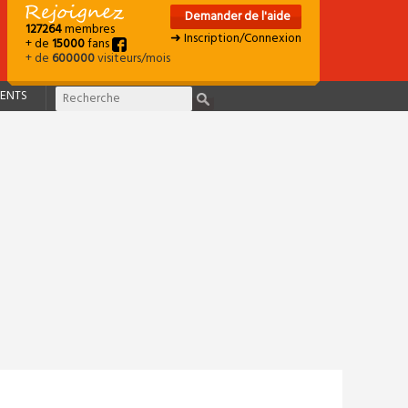
Demander de l'aide
127264
membres
➜ Inscription/Connexion
+ de
15000
fans
+ de
600000
visiteurs/mois
ENTS