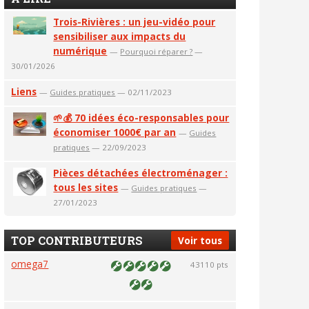
Trois-Rivières : un jeu-vidéo pour
sensibiliser aux impacts du
numérique
—
Pourquoi réparer ?
—
30/01/2026
Liens
—
Guides pratiques
— 02/11/2023
🌱💰 70 idées éco-responsables pour
économiser 1000€ par an
—
Guides
pratiques
— 22/09/2023
Pièces détachées électroménager :
tous les sites
—
Guides pratiques
—
27/01/2023
TOP CONTRIBUTEURS
Voir tous
omega7
43110 pts