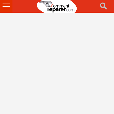
Ouvrir
le
menu