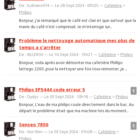
De : ludowrx974 — Le 28 Sept 2024 - 05h25 —
Cafetière
>
Philips
Bonjour, j'ai remarqué que le café est clair et que surtout que la
marre du café n'est compressé. Je m'interroge sur...
Problème le nettoyage automatique mes plus de
temps a s'arrêter
De : KILLER30 — Le 16 Sept 2024 - 15h21 —
Cafetière
>
Philips
Bonjour, voila après avoir démonter ma cafetière Phillips
lattego 2200 ,pour la nettoyer une fois tous remonter ,je ...
Philips EP5444 code erreur 5
1
De : Dydyz — Le 03 Sept 2024 - 10h18 —
Cafetière
>
Philips
Bonjour, L'eau de ma philips coule directement dans le bac. Au
départ le problème était que ma machine lors du moment...
Senseo 7850
1
De : Asri Ben — Le 03 Sept 2024 - 01h28 —
Cafetière
>
Philips