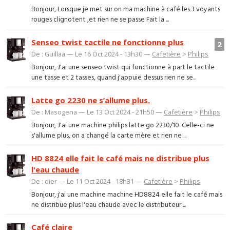
Bonjour, Lorsque je met sur on ma machine à café les 3 voyants
rouges clignotent ,et rien ne se passe Fait la ...
Senseo twist tactile ne fonctionne plus
2
De : Guillaa — Le 16 Oct 2024 - 13h30 —
Cafetière
>
Philips
Bonjour, J'ai une senseo twist qui fonctionne à part le tactile
une tasse et 2 tasses, quand j'appuie dessus rien ne se...
Latte go 2230 ne s’allume plus.
De : Masogena — Le 13 Oct 2024 - 21h50 —
Cafetière
>
Philips
Bonjour, J'ai une machine philips latte go 2230/10. Celle-ci ne
s'allume plus, on a changé la carte mère et rien ne ...
HD 8824 elle fait le café mais ne distribue plus
l'eau chaude
De : dier — Le 11 Oct 2024 - 18h31 —
Cafetière
>
Philips
Bonjour, j'ai une machine machine HD8824 elle fait le café mais
ne distribue plus l'eau chaude avec le distributeur ...
Café claire