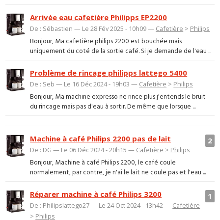
Arrivée eau cafetière Philipps EP2200
De : Sébastien — Le 28 Fév 2025 - 10h09 —
Cafetière
>
Philips
Bonjour, Ma cafetière philips 2200 est bouchée mais
uniquement du coté de la sortie café. Si je demande de l'eau ...
Problème de rincage philipps lattego 5400
De : Seb — Le 16 Déc 2024 - 19h03 —
Cafetière
>
Philips
Bonjour, Ma machine expresso ne rince plus j'entends le bruit
du rincage mais pas d'eau à sortir. De même que lorsque ...
Machine à café Philips 2200 pas de lait
2
De : DG — Le 06 Déc 2024 - 20h15 —
Cafetière
>
Philips
Bonjour, Machine à café Philips 2200, le café coule
normalement, par contre, je n'ai le lait ne coule pas et l'eau ...
Réparer machine à café Philips 3200
1
De : Philipslattego27 — Le 24 Oct 2024 - 13h42 —
Cafetière
>
Philips