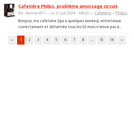
Cafetière Philps, problème amorçage circuit
De : Bernard57 — Le 21 Juil 2024 - 16h20 —
Cafetière
>
Philips
Bonjour, ma cafetière (qui a quelques années), entretenue
correctement et détartrée tous les 03 mois n'arrive pas à...
«
1
2
3
4
5
6
7
8
...
13
14
»