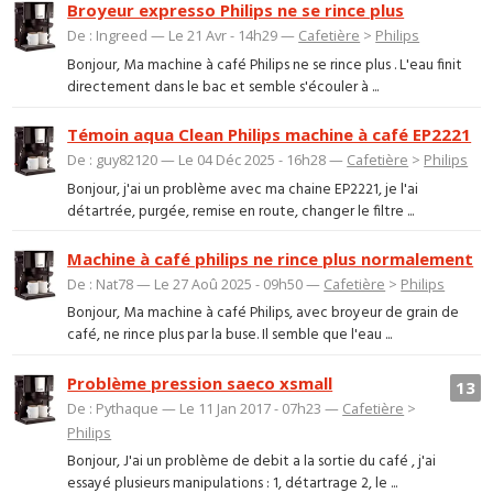
Broyeur expresso Philips ne se rince plus
De : Ingreed — Le 21 Avr - 14h29 —
Cafetière
>
Philips
Bonjour, Ma machine à café Philips ne se rince plus . L'eau finit
directement dans le bac et semble s'écouler à ...
Témoin aqua Clean Philips machine à café EP2221
De : guy82120 — Le 04 Déc 2025 - 16h28 —
Cafetière
>
Philips
Bonjour, j'ai un problème avec ma chaine EP2221, je l'ai
détartrée, purgée, remise en route, changer le filtre ...
Machine à café philips ne rince plus normalement
De : Nat78 — Le 27 Aoû 2025 - 09h50 —
Cafetière
>
Philips
Bonjour, Ma machine à café Philips, avec broyeur de grain de
café, ne rince plus par la buse. Il semble que l'eau ...
Problème pression saeco xsmall
13
De : Pythaque — Le 11 Jan 2017 - 07h23 —
Cafetière
>
Philips
Bonjour, J'ai un problème de debit a la sortie du café , j'ai
essayé plusieurs manipulations : 1, détartrage 2, le ...