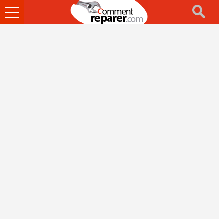
Ouvrir
le
menu