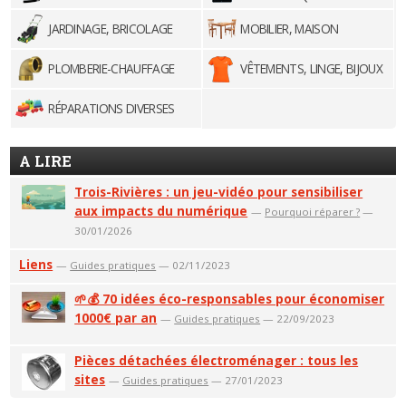
JARDINAGE, BRICOLAGE
MOBILIER, MAISON
PLOMBERIE-CHAUFFAGE
VÊTEMENTS, LINGE, BIJOUX
RÉPARATIONS DIVERSES
A LIRE
Trois-Rivières : un jeu-vidéo pour sensibiliser
aux impacts du numérique
—
Pourquoi réparer ?
—
30/01/2026
Liens
—
Guides pratiques
— 02/11/2023
🌱💰 70 idées éco-responsables pour économiser
1000€ par an
—
Guides pratiques
— 22/09/2023
Pièces détachées électroménager : tous les
sites
—
Guides pratiques
— 27/01/2023