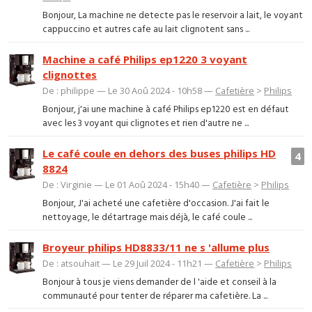
Bonjour, La machine ne detecte pas le reservoir a lait, le voyant
cappuccino et autres cafe au lait clignotent sans ...
Machine a café Philips ep1220 3 voyant
clignottes
De : philippe — Le 30 Aoû 2024 - 10h58 —
Cafetière
>
Philips
Bonjour, j'ai une machine à café Philips ep1220 est en défaut
avec les 3 voyant qui clignotes et rien d'autre ne ...
Le café coule en dehors des buses philips HD
4
8824
De : Virginie — Le 01 Aoû 2024 - 15h40 —
Cafetière
>
Philips
Bonjour, J'ai acheté une cafetière d'occasion. J'ai fait le
nettoyage, le détartrage mais déjà, le café coule ...
Broyeur philips HD8833/11 ne s 'allume plus
De : atsouhait — Le 29 Juil 2024 - 11h21 —
Cafetière
>
Philips
Bonjour à tous je viens demander de l 'aide et conseil à la
communauté pour tenter de réparer ma cafetière. La ...