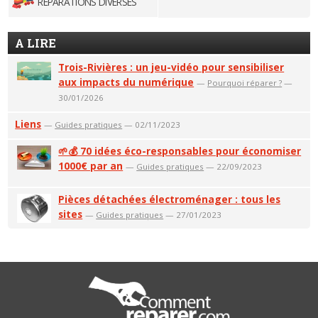
RÉPARATIONS DIVERSES
A LIRE
Trois-Rivières : un jeu-vidéo pour sensibiliser
aux impacts du numérique
—
Pourquoi réparer ?
—
30/01/2026
Liens
—
Guides pratiques
— 02/11/2023
🌱💰 70 idées éco-responsables pour économiser
1000€ par an
—
Guides pratiques
— 22/09/2023
Pièces détachées électroménager : tous les
sites
—
Guides pratiques
— 27/01/2023