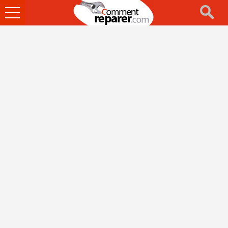
Ouvrir
le
menu