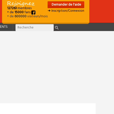
Demander de l'aide
127263
membres
➜ Inscription/Connexion
+ de
15000
fans
+ de
600000
visiteurs/mois
ENTS