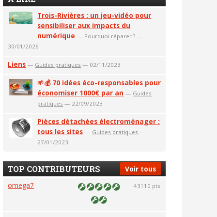
Trois-Rivières : un jeu-vidéo pour
sensibiliser aux impacts du
numérique
—
Pourquoi réparer ?
—
30/01/2026
Liens
—
Guides pratiques
— 02/11/2023
🌱💰 70 idées éco-responsables pour
économiser 1000€ par an
—
Guides
pratiques
— 22/09/2023
Pièces détachées électroménager :
tous les sites
—
Guides pratiques
—
27/01/2023
TOP CONTRIBUTEURS
Voir tous
omega7
43110 pts