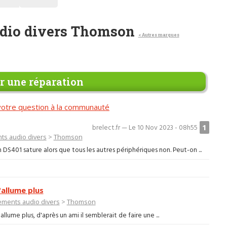
dio divers Thomson
< Autres marques
 une réparation
otre question à la communauté
1
brelect.fr — Le 10 Nov 2023 - 08h55
ts audio divers
>
Thomson
S401 sature alors que tous les autres périphériques non. Peut-on ...
allume plus
ments audio divers
>
Thomson
llume plus, d'après un ami il semblerait de faire une ...