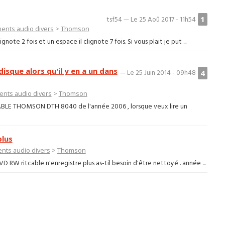
1
tsf54 — Le 25 Aoû 2017 - 11h54
ents audio divers
>
Thomson
note 2 fois et un espace il clignote 7 fois. Si vous plait je put ...
isque alors qu'il y en a un dans
4
— Le 25 Juin 2014 - 09h48
nts audio divers
>
Thomson
ABLE THOMSON DTH 8040 de l'année 2006 , lorsque veux lire un
plus
nts audio divers
>
Thomson
 ritcable n'enregistre plus as-til besoin d'être nettoyé . année ...