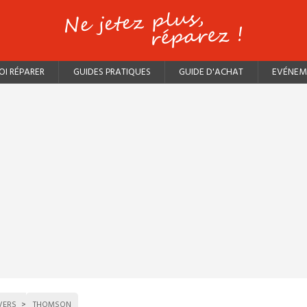
I RÉPARER
GUIDES PRATIQUES
GUIDE D'ACHAT
EVÉNEM
VERS
THOMSON