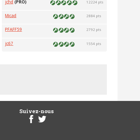
jchd
(PRO)
12224 pts
Micad
2884 pts
PFAFF59
2792 pts
jc67
1554 pts
Suivez-nous