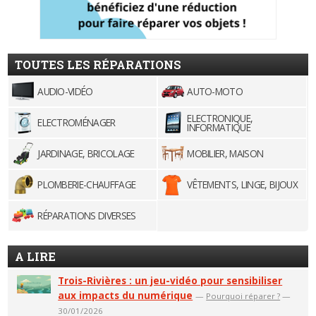
TOUTES LES RÉPARATIONS
AUDIO-VIDÉO
AUTO-MOTO
ELECTRONIQUE,
ELECTROMÉNAGER
INFORMATIQUE
JARDINAGE, BRICOLAGE
MOBILIER, MAISON
PLOMBERIE-CHAUFFAGE
VÊTEMENTS, LINGE, BIJOUX
RÉPARATIONS DIVERSES
A LIRE
Trois-Rivières : un jeu-vidéo pour sensibiliser
aux impacts du numérique
—
Pourquoi réparer ?
—
30/01/2026