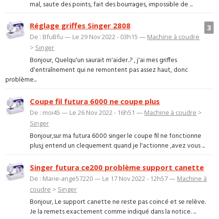
mal, saute des points, fait des bourrages, impossible de ...
Réglage griffes Singer 2808
3
De : BfuBfu — Le 29 Nov 2022 - 03h15 —
Machine à coudre
>
Singer
Bonjour, Quelqu'un saurait m'aider..? , j'ai mes griffes
d'entraînement qui ne remontent pas assez haut, donc
problème...
Coupe fil futura 6000 ne coupe plus
De : moi45 — Le 26 Nov 2022 - 16h51 —
Machine à coudre
>
Singer
Bonjour,sur ma futura 6000 singer le coupe fil ne fonctionne
plus;j entend un clequement quand je l'actionne ,avez vous ...
Singer futura ce200 problème support canette
De : Marie-ange57220 — Le 17 Nov 2022 - 12h57 —
Machine à
coudre
>
Singer
Bonjour, Le support canette ne reste pas coincé et se relève.
Je la remets exactement comme indiqué dans la notice. ...