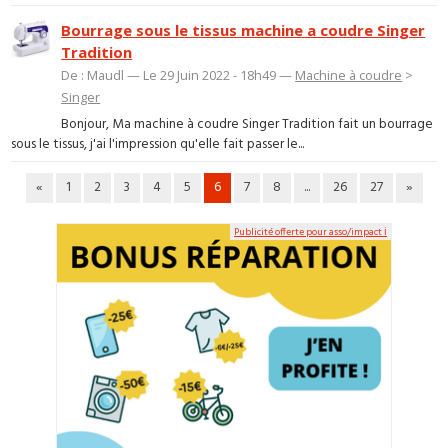
Bourrage sous le tissus machine a coudre Singer
Tradition
De : Maudl — Le 29 Juin 2022 - 18h49 —
Machine à coudre
>
Singer
Bonjour, Ma machine à coudre Singer Tradition fait un bourrage
sous le tissus, j'ai l'impression qu'elle fait passer le...
«
1
2
3
4
5
6
7
8
...
26
27
»
Publicité offerte pour asso/impact ℹ