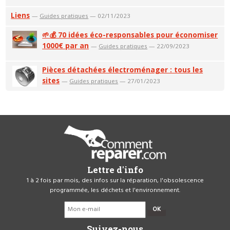
Liens
—
Guides pratiques
— 02/11/2023
🌱💰 70 idées éco-responsables pour économiser
1000€ par an
—
Guides pratiques
— 22/09/2023
Pièces détachées électroménager : tous les
sites
—
Guides pratiques
— 27/01/2023
Lettre d'info
1 à 2 fois par mois, des infos sur la réparation, l'obsolescence
programmée, les déchets et l'environnement.
OK
Suivez-nous