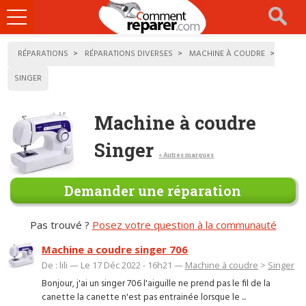
Ouvrir
le
menu
RÉPARATIONS
RÉPARATIONS DIVERSES
MACHINE À COUDRE
SINGER
Machine à coudre
Singer
< Autres marques
Demander une réparation
Pas trouvé ?
Posez votre question à la communauté
Machine a coudre singer 706
De : lili — Le 17 Déc 2022 - 16h21 —
Machine à coudre
>
Singer
Bonjour, j'ai un singer 706 l'aiguille ne prend pas le fil de la
canette la canette n'est pas entrainée lorsque le ...