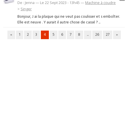
De : Jenna — Le 22 Sept 2023 - 13h45 —
Machine à coudre
>
Singer
Bonjour, J ai la plaque qui ne veut pas coulisser et s emboîter.
Elle est neuve . Y aurait il autre chose de cassé ? ...
«
1
2
3
4
5
6
7
8
...
26
27
»