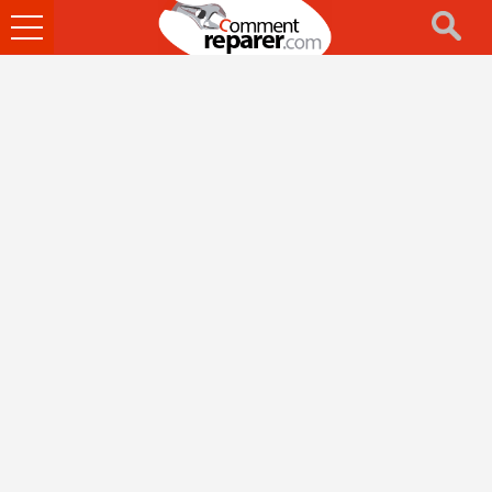
Ouvrir
le
menu