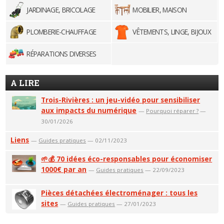
JARDINAGE, BRICOLAGE
MOBILIER, MAISON
PLOMBERIE-CHAUFFAGE
VÊTEMENTS, LINGE, BIJOUX
RÉPARATIONS DIVERSES
A LIRE
Trois-Rivières : un jeu-vidéo pour sensibiliser
aux impacts du numérique
—
Pourquoi réparer ?
—
30/01/2026
Liens
—
Guides pratiques
— 02/11/2023
🌱💰 70 idées éco-responsables pour économiser
1000€ par an
—
Guides pratiques
— 22/09/2023
Pièces détachées électroménager : tous les
sites
—
Guides pratiques
— 27/01/2023