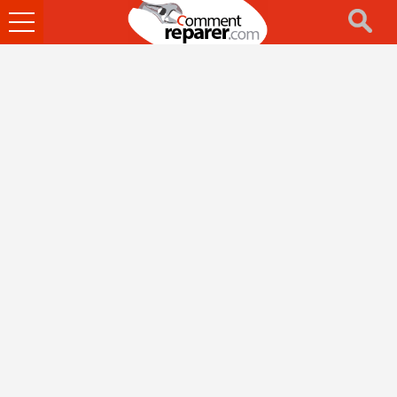
Ouvrir
le
menu