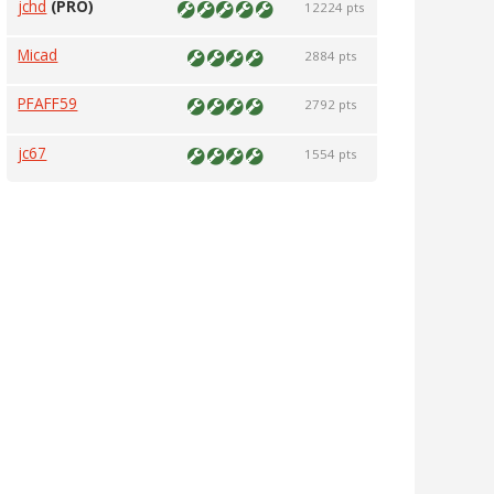
jchd
(PRO)
12224 pts
Micad
2884 pts
PFAFF59
2792 pts
jc67
1554 pts