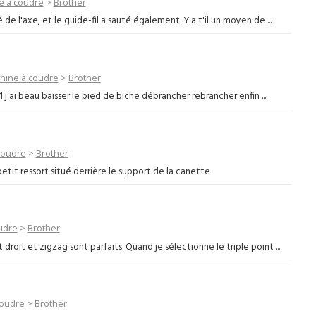
e à coudre
>
Brother
de l'axe, et le guide-fil a sauté également. Y a t'il un moyen de ...
hine à coudre
>
Brother
j ai beau baisser le pied de biche débrancher rebrancher enfin ...
coudre
>
Brother
etit ressort situé derrière le support de la canette
udre
>
Brother
droit et zigzag sont parfaits. Quand je sélectionne le triple point ...
coudre
>
Brother