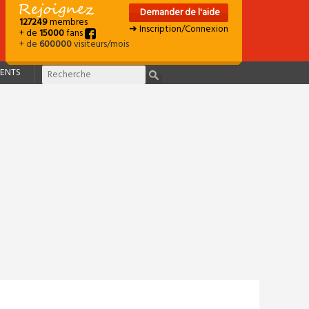
Demander de l'aide
127249
membres
➜ Inscription/Connexion
+ de
15000
fans
+ de
600000
visiteurs/mois
ENTS