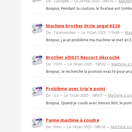
De : Sandy86 — Le 28 Mai 2020 - 09h30 —
Machin
Bonjour, Pendant la couture, le fixateur est tombé 
Machine brother little angel KE20
De : Tatahielafee — Le 19 Jan 2025 - 11h49 —
Mac
Bonjour, j ai un problème ma machine se met en E1 
Brother xl5031 Ressort décroché
De : TOFF — Le 18 Jan 2025 - 18h02 —
Machine à 
Bonjour, Je recherche la position exacte pour un p
Problème avec trip'e point
De : Iza — Le 15 Jan 2025 - 18h07 —
Machine à co
Bonjour, Quand je couds avec innovis 900, le point 
Panne machine à coudre
De : Rmn — Le 14 Jan 2025 - 08h16 —
Machine à 