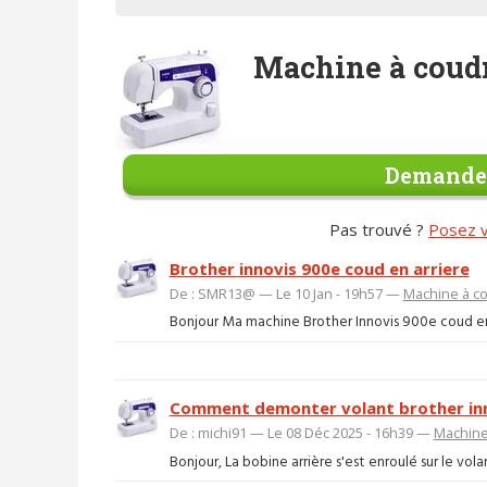
Machine à coud
Demander
Pas trouvé ?
Posez v
Brother innovis 900e coud en arriere
De : SMR13@ — Le 10 Jan - 19h57 —
Machine à c
Bonjour Ma machine Brother Innovis 900e coud en 
Comment demonter volant brother inn
De : michi91 — Le 08 Déc 2025 - 16h39 —
Machine
Bonjour, La bobine arrière s'est enroulé sur le vola