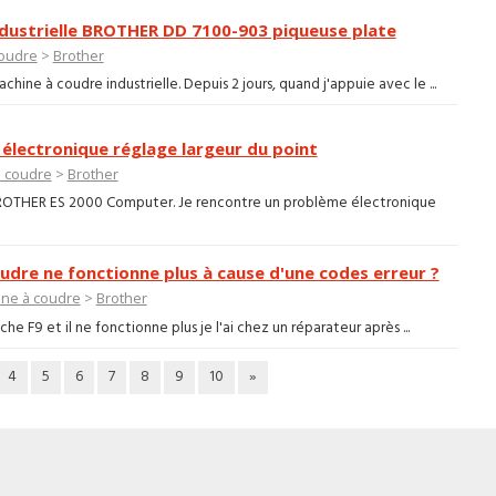
ndustrielle BROTHER DD 7100-903 piqueuse plate
coudre
>
Brother
ine à coudre industrielle. Depuis 2 jours, quand j'appuie avec le ...
électronique réglage largeur du point
 coudre
>
Brother
BROTHER ES 2000 Computer. Je rencontre un problème électronique
udre ne fonctionne plus à cause d'une codes erreur ?
ne à coudre
>
Brother
he F9 et il ne fonctionne plus je l'ai chez un réparateur après ...
4
5
6
7
8
9
10
»