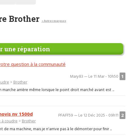
re Brother
< Autres marques
 une réparation
otre question à la communauté
1
Mary83 — Le 11 Mar - 10h50
oudre
>
Brother
marche arrière même lorsque le point droit marché avant est ...
ovis nv 1500d
2
PFAFF59 — Le 12 Déc 2025 - 09h11
 à coudre
>
Brother
nt de ma machine, mais je n'arrive pas à le démonter pour finir ...