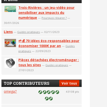
Trois-Rivières : un jeu-vidéo pour
sensibiliser aux impacts du
numérique
—
Pourquoi réparer ?
—
30/01/2026
Liens
—
Guides pratiques
— 02/11/2023
🌱💰 70 idées éco-responsables pour
économiser 1000€ par an
—
Guides
pratiques
— 22/09/2023
Pièces détachées électroménager :
tous les sites
—
Guides pratiques
—
27/01/2023
TOP CONTRIBUTEURS
Voir tous
omega7
43108 pts