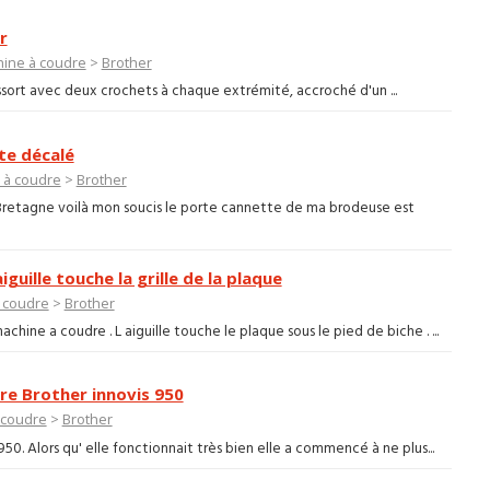
r
ine à coudre
>
Brother
ressort avec deux crochets à chaque extrémité, accroché d'un ...
te décalé
 à coudre
>
Brother
Bretagne voilà mon soucis le porte cannette de ma brodeuse est
uille touche la grille de la plaque
 coudre
>
Brother
ine a coudre . L aiguille touche le plaque sous le pied de biche . ...
re Brother innovis 950
 coudre
>
Brother
0. Alors qu' elle fonctionnait très bien elle a commencé à ne plus...