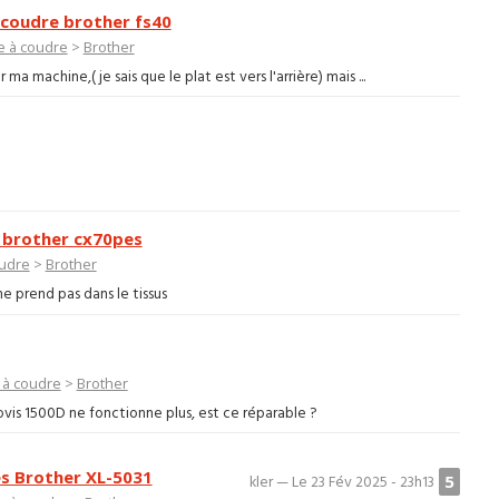
à coudre brother fs40
e à coudre
>
Brother
 ma machine,( je sais que le plat est vers l'arrière) mais ...
e brother cx70pes
udre
>
Brother
 ne prend pas dans le tissus
 à coudre
>
Brother
ovis 1500D ne fonctionne plus, est ce réparable ?
bés Brother XL-5031
5
kler — Le 23 Fév 2025 - 23h13