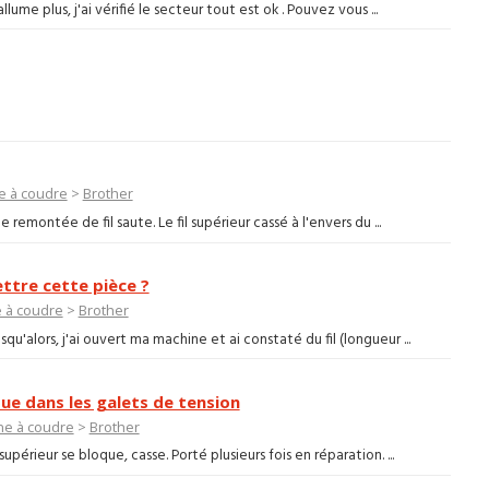
me plus, j'ai vérifié le secteur tout est ok . Pouvez vous ...
e à coudre
>
Brother
 remontée de fil saute. Le fil supérieur cassé à l'envers du ...
ttre cette pièce ?
 à coudre
>
Brother
u'alors, j'ai ouvert ma machine et ai constaté du fil (longueur ...
que dans les galets de tension
ne à coudre
>
Brother
upérieur se bloque, casse. Porté plusieurs fois en réparation. ...