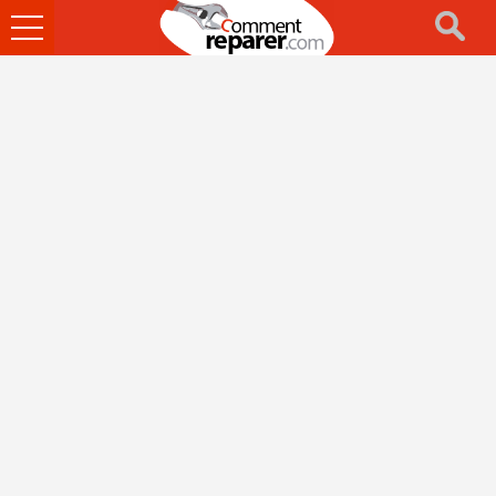
Ouvrir
le
menu