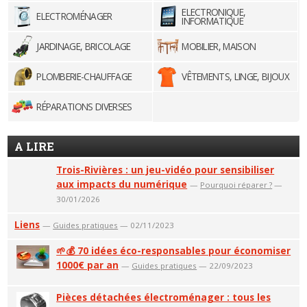
ELECTRONIQUE,
ELECTROMÉNAGER
INFORMATIQUE
JARDINAGE, BRICOLAGE
MOBILIER, MAISON
PLOMBERIE-CHAUFFAGE
VÊTEMENTS, LINGE, BIJOUX
RÉPARATIONS DIVERSES
A LIRE
Trois-Rivières : un jeu-vidéo pour sensibiliser
aux impacts du numérique
—
Pourquoi réparer ?
—
30/01/2026
Liens
—
Guides pratiques
— 02/11/2023
🌱💰 70 idées éco-responsables pour économiser
1000€ par an
—
Guides pratiques
— 22/09/2023
Pièces détachées électroménager : tous les