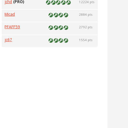
jchd
(PRO)
12224 pts
Micad
2884 pts
PFAFF59
2792 pts
jc67
1554 pts