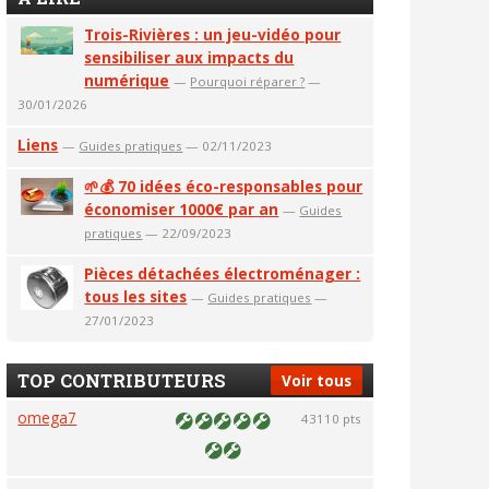
Trois-Rivières : un jeu-vidéo pour
sensibiliser aux impacts du
numérique
—
Pourquoi réparer ?
—
30/01/2026
Liens
—
Guides pratiques
— 02/11/2023
🌱💰 70 idées éco-responsables pour
économiser 1000€ par an
—
Guides
pratiques
— 22/09/2023
Pièces détachées électroménager :
tous les sites
—
Guides pratiques
—
27/01/2023
TOP CONTRIBUTEURS
Voir tous
omega7
43110 pts