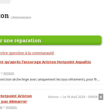
ton
< Autres marques
 une réparation
otre question à la communauté
nt qu’après l’essorage Ariston Hotpoint Aqualtis
>
Ariston
a fonction sèche linge avec uniquement les sous vêtements, pour 1h ...
 Hotpoint Ariston
6
Ariston — Le 19 Aoû 2024 - 09h58
t pas démarrer
ge
>
Ariston