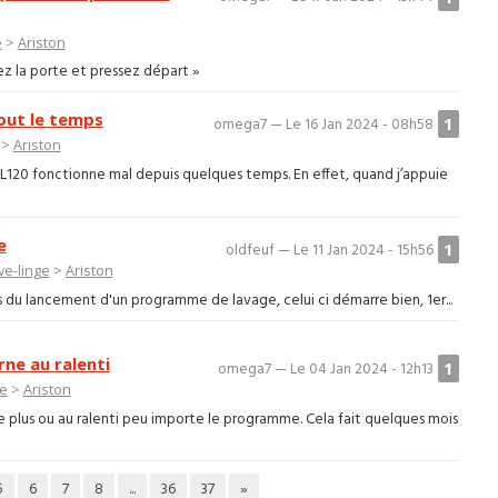
e
>
Ariston
mez la porte et pressez départ »
out le temps
1
omega7 — Le 16 Jan 2024 - 08h58
>
Ariston
120 fonctionne mal depuis quelques temps. En effet, quand j’appuie
e
1
oldfeuf — Le 11 Jan 2024 - 15h56
ve-linge
>
Ariston
rs du lancement d'un programme de lavage, celui ci démarre bien, 1er...
ne au ralenti
1
omega7 — Le 04 Jan 2024 - 12h13
ge
>
Ariston
 plus ou au ralenti peu importe le programme. Cela fait quelques mois
5
6
7
8
...
36
37
»