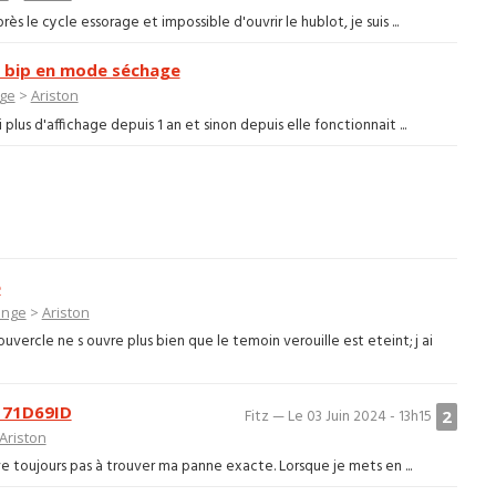
 le cycle essorage et impossible d'ouvrir le hublot, je suis ...
7 bip en mode séchage
nge
>
Ariston
 plus d'affichage depuis 1 an et sinon depuis elle fonctionnait ...
e
inge
>
Ariston
ercle ne s ouvre plus bien que le temoin verouille est eteint; j ai
171D69ID
2
Fitz — Le 03 Juin 2024 - 13h15
Ariston
rive toujours pas à trouver ma panne exacte. Lorsque je mets en ...