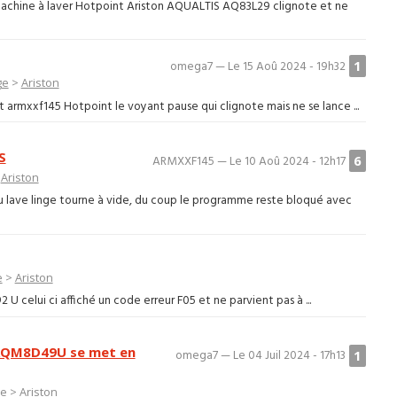
machine à laver Hotpoint Ariston AQUALTIS AQ83L29 clignote et ne
1
omega7 — Le 15 Aoû 2024 - 19h32
ge
>
Ariston
nt armxxf145 Hotpoint le voyant pause qui clignote mais ne se lance ...
S
6
ARMXXF145 — Le 10 Aoû 2024 - 12h17
>
Ariston
lave linge tourne à vide, du coup le programme reste bloqué avec
e
>
Ariston
U celui ci affiché un code erreur F05 et ne parvient pas à ...
 AQM8D49U se met en
1
omega7 — Le 04 Juil 2024 - 17h13
ge
>
Ariston