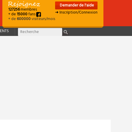
Demander de l'aide
127256
membres
➜ Inscription/Connexion
+ de
15000
fans
+ de
600000
visiteurs/mois
ENTS