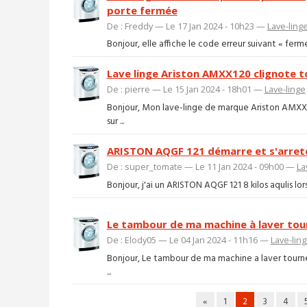
porte fermée
De : Freddy — Le 17 Jan 2024 - 10h23 —
Lave-ling
Bonjour, elle affiche le code erreur suivant « fer
Lave linge Ariston AMXX120 clignote t
De : pierre — Le 15 Jan 2024 - 18h01 —
Lave-linge
Bonjour, Mon lave-linge de marque Ariston AMXXL
sur ...
ARISTON AQGF 121 démarre et s'arret
De : super_tomate — Le 11 Jan 2024 - 09h00 —
La
Bonjour, j'ai un ARISTON AQGF 121 8 kilos aqulis lo
Le tambour de ma machine à laver tour
De : Elody05 — Le 04 Jan 2024 - 11h16 —
Lave-lin
Bonjour, Le tambour de ma machine a laver tourne
...
«
1
2
3
4