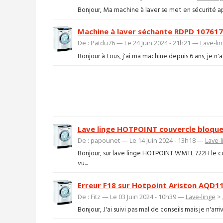
Bonjour, Ma machine à laver se met en sécurité après
Machine à laver séchante RDPD 10761
De : Patdu76 — Le 24 Juin 2024 - 21h21 —
Lave-li
Bonjour à tous, j'ai ma machine depuis 6 ans, je n'ai
Lave linge HOTPOINT couvercle bloqu
De : papounet — Le 14 Juin 2024 - 13h18 —
Lave-l
Bonjour, sur lave linge HOTPOINT WMTL 722H le couv
vu...
Erreur F18 sur Hotpoint Ariston AQD1
De : Fitz — Le 03 Juin 2024 - 10h39 —
Lave-linge
>
Bonjour, J'ai suivi pas mal de conseils mais je n'ar