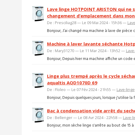
Lave linge HOTPOINT ARISTON qui ne s’
changement d’emplacement dans mon
De : Presciliag28 — Le 09 Mai 2024 - 15h36 —
Lave
Bonjour, J’ai changé ma machine à lave de pièce ce
Machine à laver lavante séchante Hot
De : Mary31270 — Le 11 Mar 2024 - 13h52 —
Lave-
Bonjour, Depuis hier ma machine affiche un code er
Linge plus trempé après le cycle sécha
aqualtis AQD1070D 69
De : Floleo — Le 07 Fév 2024 - 21h55 —
Lave-linge
Bonjour, Depuis quelques jours, lorsque j'utilise l
Bac à condensation vide arrêt du seche
De : Bellenger — Le 08 Avr 2024 - 22h58 —
Lave-l
Bonjour, mon sèche linge s'arrête au bout de 15 à 2