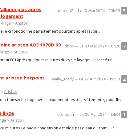
allume plus après
5
omega7 — Le 10 Mai 2024 - 20h09
 logement
-linge
>
Ariston
lle ci fonctionne parfaitement pourtant après l’avoir ...
point ariston AQD1070D 69
7
Riki60 — Le 03 Mai 2024 - 13h26
linge
>
Ariston
reur F01 après quelques minutes du cycle lavage. J'ai lancé un ...
nt ariston hotpoint
2
Marly_Marly — Le 22 Avr 2024 - 19h58
>
Ariston
a fonction sèche linge avec uniquement les sous vêtements, pour 1h ...
 linge
1
brelect.fr — Le 09 Avr 2024 - 15h01
inge
>
Ariston
0 minutes. Le bac a condension est vide pas d'eau du tout... Un ...