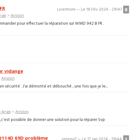
FR
8
Livermore — Le 18 Fév 2024 - 21h47
inge
>
Ariston
ommander pour effectuer la réparation sur WMD 942 B FR .
ur vidange
>
Ariston
n sécurité . J’ai démonté et débouché , une fois que je le...
-linge
>
Ariston
,c'est possible de donner une solution pour la réparer Svp
 AQ114D 69D problème
1
omega7 — Le 17 Jan 2024 - 13h44