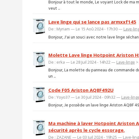
Bonjour à tout le monde, Le voyant Lock de ma 
veut ...
Lave linge qui se lance pas armxxf145
De : Myriam — Le 15 Aoû 2024 - 17h30 —
Lave-lin
Bonjour, J'ai un souci avec notre lave linge sécha
Molette Lave linge Hotpoint Ariston H
De : erka — Le 28 Juil 2024 - 14h22 —
Lave-linge
Bonjour, La molette du panneau de commande du 
un ...
Code F05 Ariston AQ8F492U
De : Yoyo37 — Le 30 Juil 2024 - 09h32 —
Lave-ling
Bonjour, Je possède un lave linge Ariston AQ8F 492 
Ma machine à laver Hotpoint Ariston
sécurité après le cycle essorage.
De : ZAZANE — Le 03 Juil 2024 - 19h25 —
Lave-lin